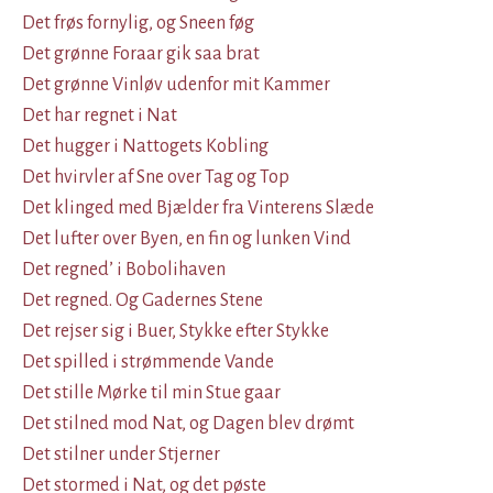
Det frøs fornylig, og Sneen føg
Det grønne Foraar gik saa brat
Det grønne Vinløv udenfor mit Kammer
Det har regnet i Nat
Det hugger i Nattogets Kobling
Det hvirvler af Sne over Tag og Top
Det klinged med Bjælder fra Vinterens Slæde
Det lufter over Byen, en fin og lunken Vind
Det regned’ i Bobolihaven
Det regned. Og Gadernes Stene
Det rejser sig i Buer, Stykke efter Stykke
Det spilled i strømmende Vande
Det stille Mørke til min Stue gaar
Det stilned mod Nat, og Dagen blev drømt
Det stilner under Stjerner
Det stormed i Nat, og det pøste