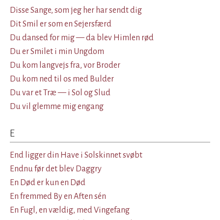
Disse Sange, som jeg her har sendt dig
Dit Smil er som en Sejersfærd
Du dansed for mig — da blev Himlen rød
Du er Smilet i min Ungdom
Du kom langvejs fra, vor Broder
Du kom ned til os med Bulder
Du var et Træ — i Sol og Slud
Du vil glemme mig engang
E
End ligger din Have i Solskinnet svøbt
Endnu før det blev Daggry
En Død er kun en Død
En fremmed By en Aften sén
En Fugl, en vældig, med Vingefang