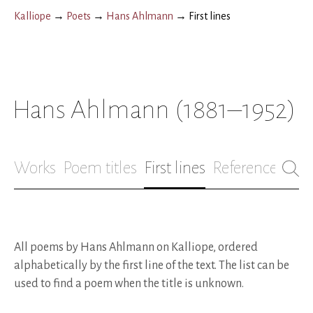
Kalliope
→
Poets
→
Hans Ahlmann
→
First lines
Hans Ahlmann
(1881–1952)
Works
Poem titles
First lines
References
Bio
All poems by Hans Ahlmann on Kalliope, ordered
alphabetically by the first line of the text. The list can be
used to find a poem when the title is unknown.