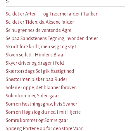
S
Se, det er Aften — og Træerne falder i Tanker
Se, det er Tiden, da Aksene falder
Se nu grønnes de ventende Agre
Se paa Sandstenens Tegning, hvor den drejer
Skridt for Skridt, men sejgt og støt
Skyen sejled i Himlens Blaa
Skyer driver og drager i Fold
Skærtorsdags Sol gik hastigt ned
Snestormen pisker paa Ruder
Solen er oppe, det blaaner foroven
Solen kommer, Solen gaar
Som en Fæstningsgrav, hvis Svaner
Som en Høg slog du ned i mit Hjerte
Somre kommer og Somre gaar
Spræng Portene op for den store Vaar