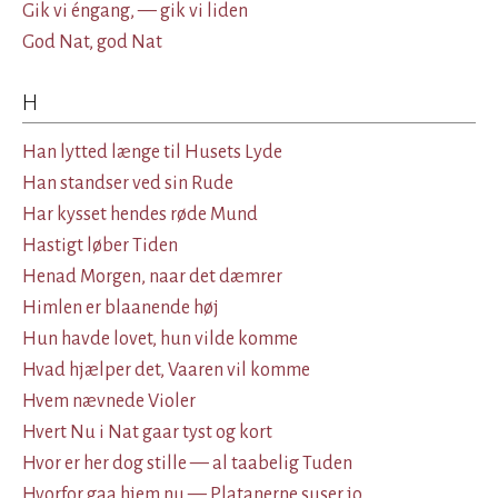
Gik vi éngang, — gik vi liden
God Nat, god Nat
H
Han lytted længe til Husets Lyde
Han standser ved sin Rude
Har kysset hendes røde Mund
Hastigt løber Tiden
Henad Morgen, naar det dæmrer
Himlen er blaanende høj
Hun havde lovet, hun vilde komme
Hvad hjælper det, Vaaren vil komme
Hvem nævnede Violer
Hvert Nu i Nat gaar tyst og kort
Hvor er her dog stille — al taabelig Tuden
Hvorfor gaa hjem nu — Platanerne suser jo