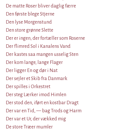
De matte Roser bliver daglig færre
Den første blege Stjerne
Den lyse Morgenstund
Den store grønne Slette
Der er ingen, der fortæller som Roserne
Der flimred Sol i Kanalens Vand
Der kastes saa mangen usselig Sten
Der kom lange, lange Flager
Der ligger En og dør i Nat
Der sejler et Skib fra Danmark
Der spilles i Orkestret
Der steg Lærker imod Himlen
Der stod den, iført en kostbar Dragt
Der var en Tid, — bag Trods og Harm
Der var et Ur, der vækked mig
De store Træer mumler