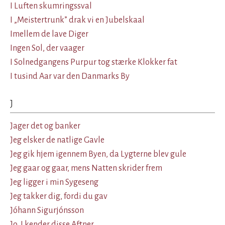
I Luften skumringssval
I „Meistertrunk” drak vi en Jubelskaal
Imellem de lave Diger
Ingen Sol, der vaager
I Solnedgangens Purpur tog stærke Klokker fat
I tusind Aar var den Danmarks By
J
Jager det og banker
Jeg elsker de natlige Gavle
Jeg gik hjem igennem Byen, da Lygterne blev gule
Jeg gaar og gaar, mens Natten skrider frem
Jeg ligger i min Sygeseng
Jeg takker dig, fordi du gav
Jóhann Sigurjónsson
Jo, I kender disse Aftner