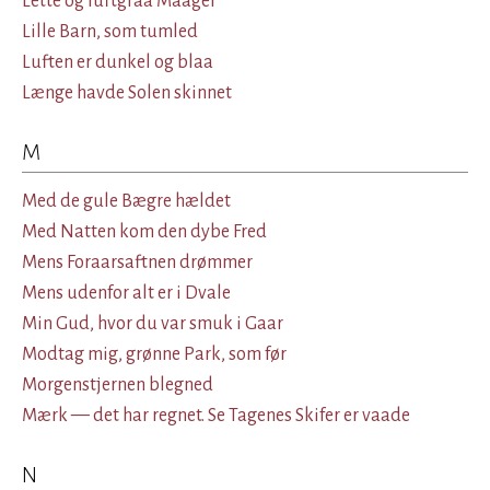
Lette og luftgraa Maager
Lille Barn, som tumled
Luften er dunkel og blaa
Længe havde Solen skinnet
M
Med de gule Bægre hældet
Med Natten kom den dybe Fred
Mens Foraarsaftnen drømmer
Mens udenfor alt er i Dvale
Min Gud, hvor du var smuk i Gaar
Modtag mig, grønne Park, som før
Morgenstjernen blegned
Mærk — det har regnet. Se Tagenes Skifer er vaade
N