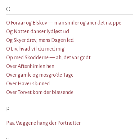
O
O Foraar og Elskov — man smiler og aner det næppe
Og Natten danser lydløst ud
Og Skyer drev, mens Dagen led
O Liv, hvad vil du med mig
Op med Skodderne — ah, det var godt
Over Aftenhimlen hen
Over gamle og mosgro’de Tage
Over Haver skinned
Over Torvet kom der blæsende
P
Paa Væggene hang der Portrætter