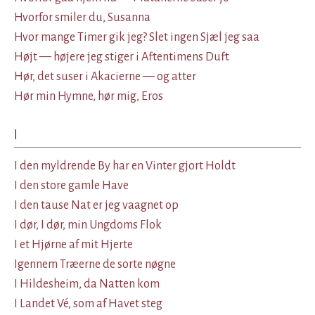
Hvorfor smiler du, Susanna
Hvor mange Timer gik jeg? Slet ingen Sjæl jeg saa
Højt — højere jeg stiger i Aftentimens Duft
Hør, det suser i Akacierne — og atter
Hør min Hymne, hør mig, Eros
I
I den myldrende By har en Vinter gjort Holdt
I den store gamle Have
I den tause Nat er jeg vaagnet op
I dør, I dør, min Ungdoms Flok
I et Hjørne af mit Hjerte
Igennem Træerne de sorte nøgne
I Hildesheim, da Natten kom
I Landet Vé, som af Havet steg