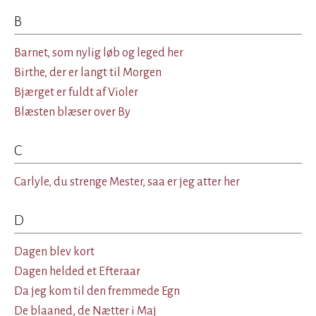
B
Barnet, som nylig løb og leged her
Birthe, der er langt til Morgen
Bjærget er fuldt af Violer
Blæsten blæser over By
C
Carlyle, du strenge Mester, saa er jeg atter her
D
Dagen blev kort
Dagen helded et Efteraar
Da jeg kom til den fremmede Egn
De blaaned, de Nætter i Maj