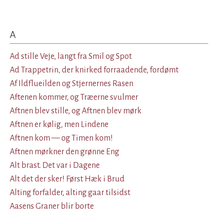
A
Ad stille Veje, langt fra Smil og Spot
Ad Trappetrin, der knirked forraadende, fordømt
Af Ildflueilden og Stjernernes Rasen
Aftenen kommer, og Træerne svulmer
Aftnen blev stille, og Aftnen blev mørk
Aftnen er kølig, men Lindene
Aftnen kom — og Timen kom!
Aftnen mørkner den grønne Eng
Alt brast. Det var i Dagene
Alt det der sker! Først Hæk i Brud
Alting forfalder, alting gaar tilsidst
Aasens Graner blir borte