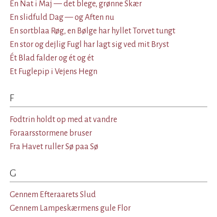
En Nat i Maj — det blege, grønne Skær
En slidfuld Dag — og Aften nu
En sortblaa Røg, en Bølge har hyllet Torvet tungt
En stor og dejlig Fugl har lagt sig ved mit Bryst
Ét Blad falder og ét og ét
Et Fuglepip i Vejens Hegn
F
Fodtrin holdt op med at vandre
Foraarsstormene bruser
Fra Havet ruller Sø paa Sø
G
Gennem Efteraarets Slud
Gennem Lampeskærmens gule Flor