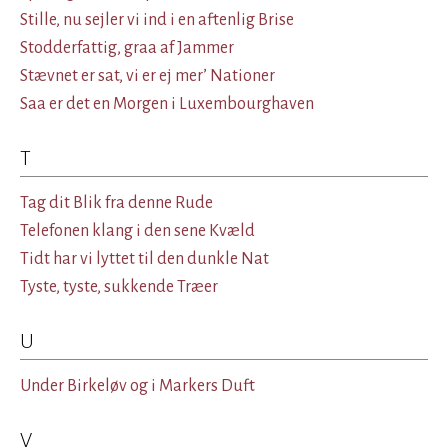
Stille, nu sejler vi ind i en aftenlig Brise
Stodderfattig, graa af Jammer
Stævnet er sat, vi er ej mer’ Nationer
Saa er det en Morgen i Luxembourghaven
T
Tag dit Blik fra denne Rude
Telefonen klang i den sene Kvæld
Tidt har vi lyttet til den dunkle Nat
Tyste, tyste, sukkende Træer
U
Under Birkeløv og i Markers Duft
V