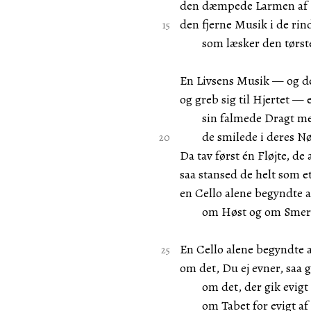
den dæmpede Larmen af Fu
den fjerne Musik i de ri
som læsker den tørste
En Livsens Musik — og de
og greb sig til Hjertet —
sin falmede Dragt me
de smilede i deres Nø
Da tav først én Fløjte, de
saa stansed de helt som 
en Cello alene begyndte a
om Høst og om Smert
En Cello alene begyndte a
om det, Du ej evner, saa 
om det, der gik evigt 
om Tabet for evigt af 