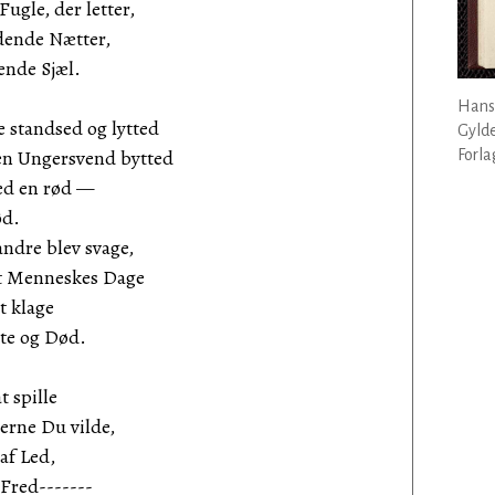
gle, der letter,
ndende Nætter,
nde Sjæl.
Hans
 standsed og lytted
Gyld
 en Ungersvend bytted
Forla
d en rød —
d.
 andre blev svage,
et Menneskes Dage
t klage
e og Død.
t spille
gerne Du vilde,
af Led,
Fred-------