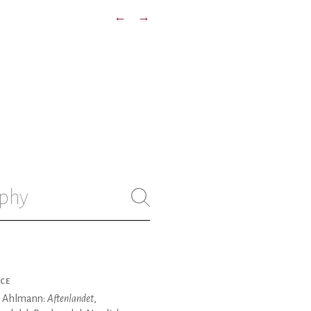
←
→
phy
CE
 Ahlmann:
Aftenlandet
,