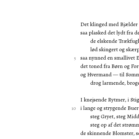
Det klinged med Bjælder 
saa plasked det lydt fra d
de elskende Trækfugle
lød skingert og skærp
saa nynned en smallivet E
det toned fra Børn og For
og Hvermand — til Somm
drog larmende, broget
I knejsende Rytmer, i Sti
i lange og strygende Bue
steg Gryet, steg Midd
steg op af det strøm
de skinnende Blomster, s