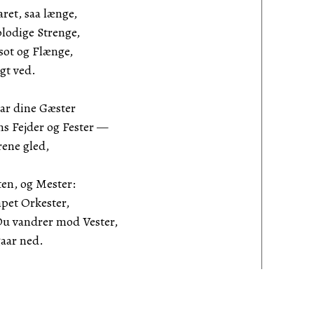
aret, saa længe,
blodige Strenge,
sot og Flænge,
t ved.
ar dine Gæster
s Fejder og Fester —
ne gled,
ten, og Mester:
mpet Orkester,
Du vandrer mod Vester,
aar ned.