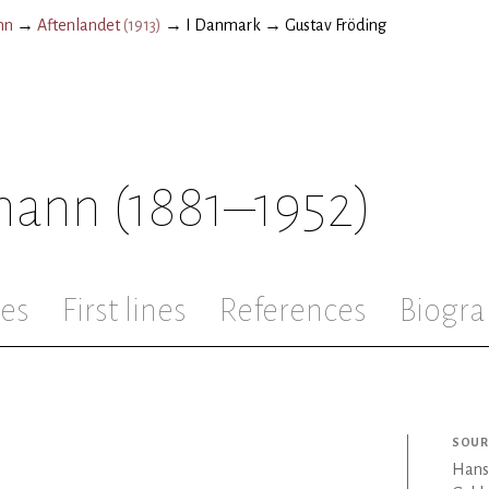
nn
→
Aftenlandet
(
1913
)
→
I Danmark
→
Gustav Fröding
mann
(1881–1952)
les
First lines
References
Biogra
SOUR
Hans