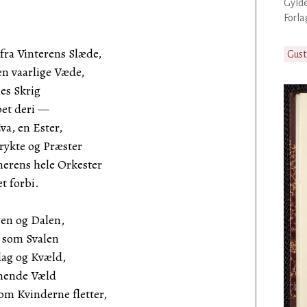
Gyld
Forla
fra Vinterens Slæde,
Gust
en vaarlige Væde,
s Skrig
et deri —
va, en Ester,
rykte og Præster
erens hele Orkester
 forbi.
gen og Dalen,
r som Svalen
ag og Kvæld,
mende Væld
om Kvinderne fletter,