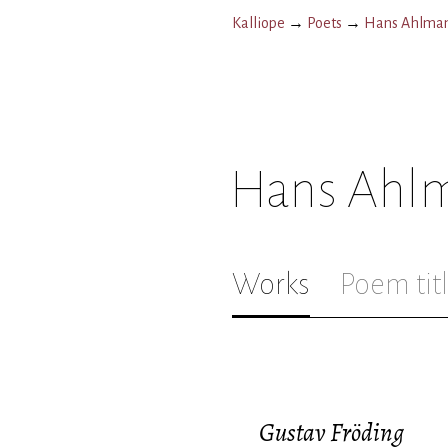
Kalliope
→
Poets
→
Hans Ahlma
Hans Ahl
Works
Poem tit
Gustav Fröding