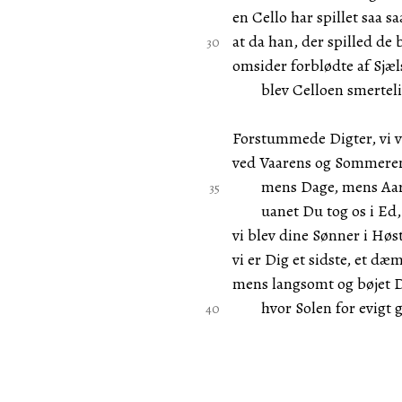
en Cello har spillet saa sa
at da han, der spilled de 
omsider forblødte af Sjæl
blev Celloen smertelig
Forstummede Digter, vi v
ved Vaarens og Sommeren
mens Dage, mens Aare
uanet Du tog os i Ed,
vi blev dine Sønner i Høs
vi er Dig et sidste, et dæ
mens langsomt og bøjet 
hvor Solen for evigt g