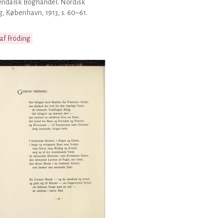
endalsk Boghandel. Nordisk
g, København, 1913, s. 60–61.
af Fröding