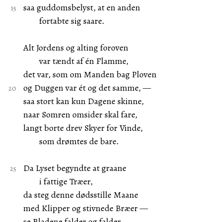
saa guddomsbelyst, at en anden
fortabte sig saare.
Alt Jordens og alting foroven
var tændt af én Flamme,
det var, som om Manden bag Ploven
og Duggen var ét og det samme, —
saa stort kan kun Dagene skinne,
naar Somren omsider skal fare,
langt borte drev Skyer for Vinde,
som drømtes de bare.
Da Lyset begyndte at graane
i fattige Træer,
da steg denne dødsstille Maane
med Klipper og stivnede Bræer —
se Bladene falder og falder