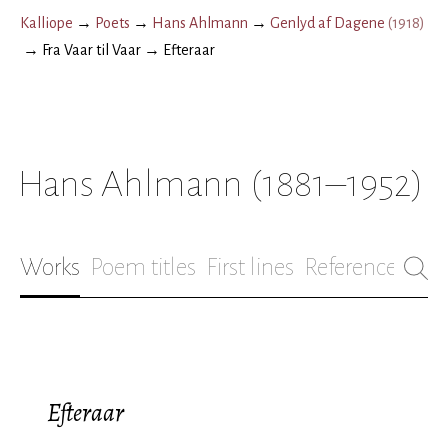
Kalliope
→
Poets
→
Hans Ahlmann
→
Genlyd af Dagene
(
1918
)
→
Fra Vaar til Vaar
→
Efteraar
Hans Ahlmann
(1881–1952)
Works
Poem titles
First lines
References
Bio
Efteraar