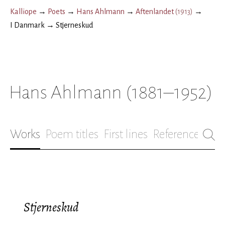
Kalliope
→
Poets
→
Hans Ahlmann
→
Aftenlandet
(
1913
)
→
I Danmark
→
Stjerneskud
Hans Ahlmann
(1881–1952)
Works
Poem titles
First lines
References
Bio
Stjerneskud