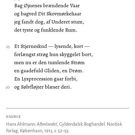
Bag Øjnenes brændende Vaar
og bagved Dit Skovmørkehaar
jeg fandt dog, af Underet stum,
det tyste og funklende Rum.
Et Stjerneskud — lysende, kort —
forlængst strøg hun skyggelet bort,
men nu er den tumlende Strøm
en gaadefuld Gliden, en Drøm.
En Lysprocession gaar forbi,
og Sølvfløjter blæser deri.
SOURCE
Hans Ahlmann:
Aftenlandet
, Gyldendalsk Boghandel. Nordisk
Forlag, København, 1913, s. 52–53.