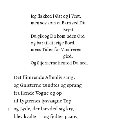
Jeg flakked i Øst og i Vest,
men sov som et Barn ved Dit
Bryst.
Du gik og Du kom uden Ord
og bar til dit rige Bord,
mens Tiden for Vandreren
gled.
Og Stjernerne hented Du ned.
Det flimrende Aftenliv sang,
og Gnisterne tændtes og sprang
fra ilende Vogne og op
til Lygternes lysvaagne Top,
og Lyde, der hævded sig kry,
blev kvalte — og fødtes paany,