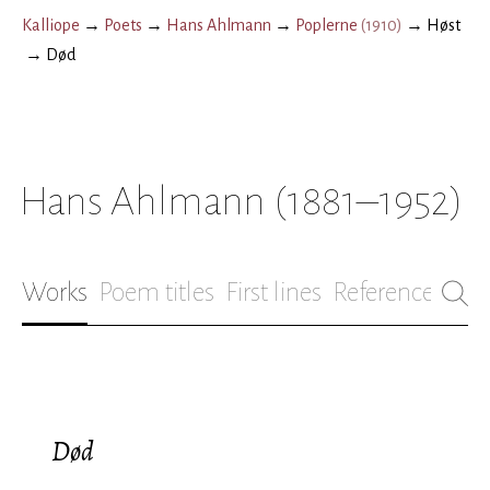
Kalliope
→
Poets
→
Hans Ahlmann
→
Poplerne
(
1910
)
→
Høst
→
Død
Hans Ahlmann
(1881–1952)
Works
Poem titles
First lines
References
Bio
Død