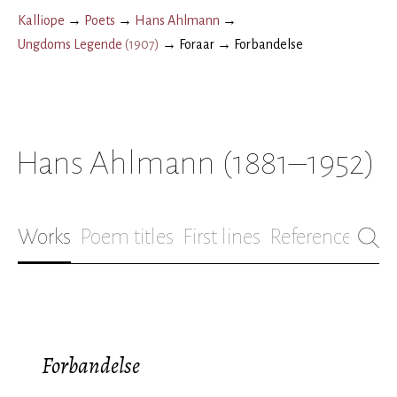
Kalliope
→
Poets
→
Hans Ahlmann
→
Ungdoms Legende
(
1907
)
→
Foraar
→
Forbandelse
Hans Ahlmann
(1881–1952)
Works
Poem titles
First lines
References
Bio
Forbandelse