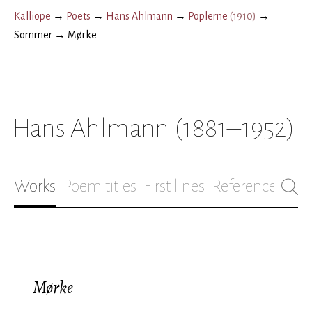
Kalliope
→
Poets
→
Hans Ahlmann
→
Poplerne
(
1910
)
→
Sommer
→
Mørke
Hans Ahlmann
(1881–1952)
Works
Poem titles
First lines
References
Bio
Mørke