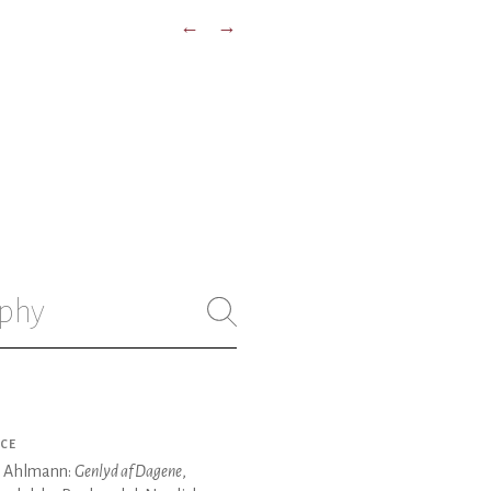
←
→
phy
CE
 Ahlmann:
Genlyd af Dagene
,