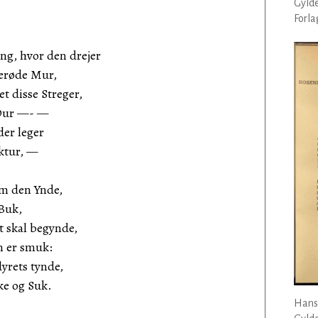
Gyld
Forla
ng, hvor den drejer
kerøde Mur,
t disse Streger,
i Dur —- —
der leger
ktur, —
om den Ynde,
 Buk,
t skal begynde,
n er smuk:
yrets tynde,
ke og Suk.
Hans