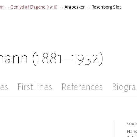
nn
→
Genlyd af Dagene
(
1918
)
→
Arabesker
→
Rosenborg Slot
mann
(1881–1952)
les
First lines
References
Biogra
SOUR
Hans