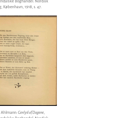
endalske Boghandel. Nordisk
g, København, 1918, s. 47.
 Ahlmann:
Genlyd af Dagene
,