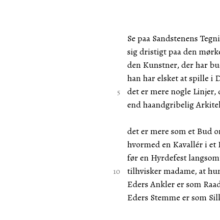
Se paa Sandstenens Tegni
sig dristigt paa den mør
den Kunstner, der har bue
han har elsket at spille 
det er mere nogle Linjer, 
end haandgribelig Arkite
det er mere som et Bud 
hvormed en Kavallér i et
før en Hyrdefest langsom
tilhvisker madame, at hu
Eders Ankler er som Raad
Eders Stemme er som Sil