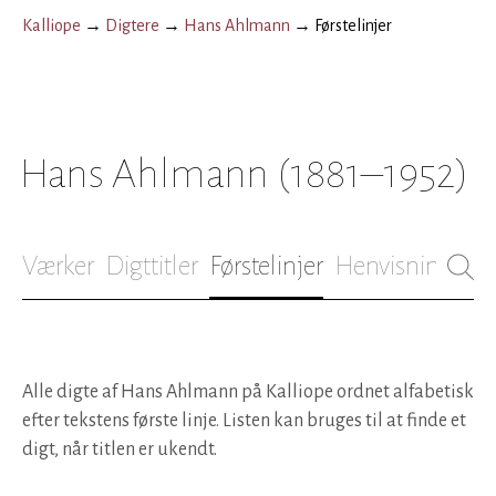
Kalliope
→
Digtere
→
Hans Ahlmann
→
Førstelinjer
Hans Ahlmann
(1881–1952)
Værker
Digttitler
Førstelinjer
Henvisninger
B
Alle digte af Hans Ahlmann på Kalliope ordnet alfabetisk
efter tekstens første linje. Listen kan bruges til at finde et
digt, når titlen er ukendt.