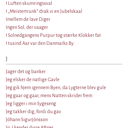
I Luften skumringssval
I „Meistertrunk” drak vi en Jubelskaal
Imellem de lave Diger
Ingen Sol, der vaager
I Solnedgangens Purpur tog stærke Klokker fat
I tusind Aar var den Danmarks By
J
Jager det og banker
Jeg elsker de natlige Gavle
Jeg gik hjem igennem Byen, da Lygterne blev gule
Jeg gaar og gaar, mens Natten skrider frem
Jeg ligger i min Sygeseng
Jeg takker dig, fordi du gav
Jóhann Sigurjónsson
Jo, I kender disse Aftner