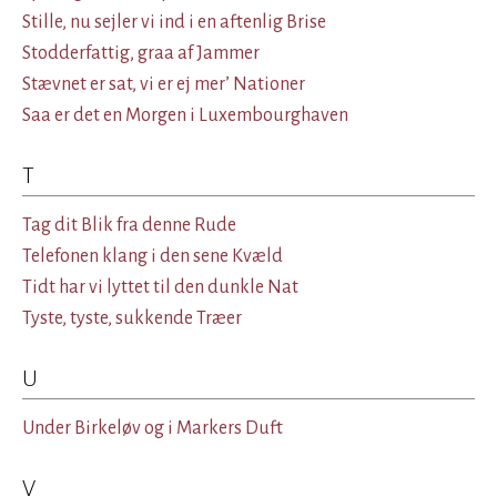
Stille, nu sejler vi ind i en aftenlig Brise
Stodderfattig, graa af Jammer
Stævnet er sat, vi er ej mer’ Nationer
Saa er det en Morgen i Luxembourghaven
T
Tag dit Blik fra denne Rude
Telefonen klang i den sene Kvæld
Tidt har vi lyttet til den dunkle Nat
Tyste, tyste, sukkende Træer
U
Under Birkeløv og i Markers Duft
V