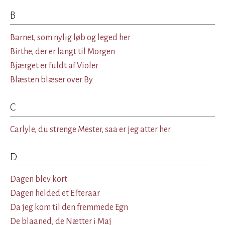
B
Barnet, som nylig løb og leged her
Birthe, der er langt til Morgen
Bjærget er fuldt af Violer
Blæsten blæser over By
C
Carlyle, du strenge Mester, saa er jeg atter her
D
Dagen blev kort
Dagen helded et Efteraar
Da jeg kom til den fremmede Egn
De blaaned, de Nætter i Maj