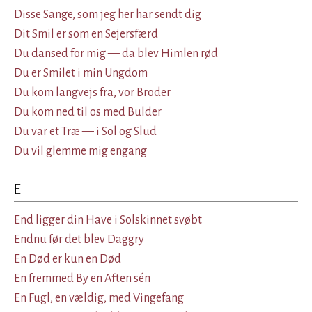
Disse Sange, som jeg her har sendt dig
Dit Smil er som en Sejersfærd
Du dansed for mig — da blev Himlen rød
Du er Smilet i min Ungdom
Du kom langvejs fra, vor Broder
Du kom ned til os med Bulder
Du var et Træ — i Sol og Slud
Du vil glemme mig engang
E
End ligger din Have i Solskinnet svøbt
Endnu før det blev Daggry
En Død er kun en Død
En fremmed By en Aften sén
En Fugl, en vældig, med Vingefang