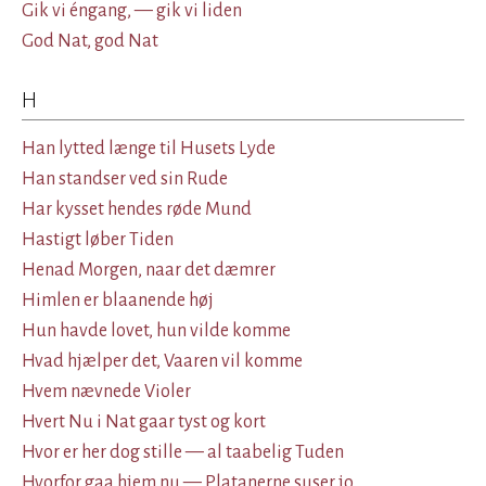
Gik vi éngang, — gik vi liden
God Nat, god Nat
H
Han lytted længe til Husets Lyde
Han standser ved sin Rude
Har kysset hendes røde Mund
Hastigt løber Tiden
Henad Morgen, naar det dæmrer
Himlen er blaanende høj
Hun havde lovet, hun vilde komme
Hvad hjælper det, Vaaren vil komme
Hvem nævnede Violer
Hvert Nu i Nat gaar tyst og kort
Hvor er her dog stille — al taabelig Tuden
Hvorfor gaa hjem nu — Platanerne suser jo