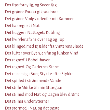
Det frøs fornylig, og Sneen føg
Det grønne Foraar gik saa brat
Det grønne Vinløv udenfor mit Kammer
Det har regnet i Nat
Det hugger i Nattogets Kobling
Det hvirvler af Sne over Tag og Top
Det klinged med Bjælder fra Vinterens Slæde
Det lufter over Byen, en fin og lunken Vind
Det regned’ i Bobolihaven
Det regned. Og Gadernes Stene
Det rejser sig i Buer, Stykke efter Stykke
Det spilled i strømmende Vande
Det stille Mørke til min Stue gaar
Det stilned mod Nat, og Dagen blev drømt
Det stilner under Stjerner
Det stormed i Nat, og det pøste