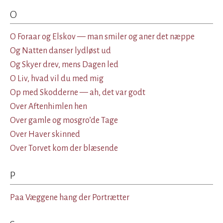
O
O Foraar og Elskov — man smiler og aner det næppe
Og Natten danser lydløst ud
Og Skyer drev, mens Dagen led
O Liv, hvad vil du med mig
Op med Skodderne — ah, det var godt
Over Aftenhimlen hen
Over gamle og mosgro’de Tage
Over Haver skinned
Over Torvet kom der blæsende
P
Paa Væggene hang der Portrætter