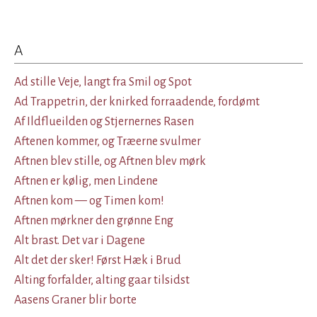
A
Ad stille Veje, langt fra Smil og Spot
Ad Trappetrin, der knirked forraadende, fordømt
Af Ildflueilden og Stjernernes Rasen
Aftenen kommer, og Træerne svulmer
Aftnen blev stille, og Aftnen blev mørk
Aftnen er kølig, men Lindene
Aftnen kom — og Timen kom!
Aftnen mørkner den grønne Eng
Alt brast. Det var i Dagene
Alt det der sker! Først Hæk i Brud
Alting forfalder, alting gaar tilsidst
Aasens Graner blir borte