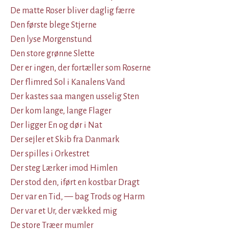
De matte Roser bliver daglig færre
Den første blege Stjerne
Den lyse Morgenstund
Den store grønne Slette
Der er ingen, der fortæller som Roserne
Der flimred Sol i Kanalens Vand
Der kastes saa mangen usselig Sten
Der kom lange, lange Flager
Der ligger En og dør i Nat
Der sejler et Skib fra Danmark
Der spilles i Orkestret
Der steg Lærker imod Himlen
Der stod den, iført en kostbar Dragt
Der var en Tid, — bag Trods og Harm
Der var et Ur, der vækked mig
De store Træer mumler