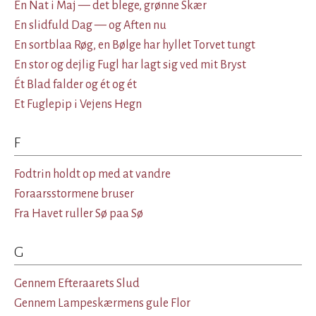
En Nat i Maj — det blege, grønne Skær
En slidfuld Dag — og Aften nu
En sortblaa Røg, en Bølge har hyllet Torvet tungt
En stor og dejlig Fugl har lagt sig ved mit Bryst
Ét Blad falder og ét og ét
Et Fuglepip i Vejens Hegn
F
Fodtrin holdt op med at vandre
Foraarsstormene bruser
Fra Havet ruller Sø paa Sø
G
Gennem Efteraarets Slud
Gennem Lampeskærmens gule Flor