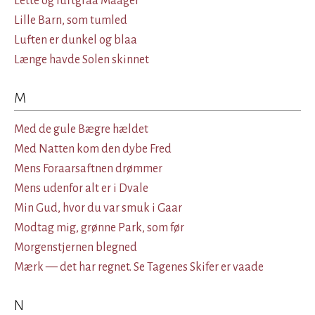
Lette og luftgraa Maager
Lille Barn, som tumled
Luften er dunkel og blaa
Længe havde Solen skinnet
M
Med de gule Bægre hældet
Med Natten kom den dybe Fred
Mens Foraarsaftnen drømmer
Mens udenfor alt er i Dvale
Min Gud, hvor du var smuk i Gaar
Modtag mig, grønne Park, som før
Morgenstjernen blegned
Mærk — det har regnet. Se Tagenes Skifer er vaade
N