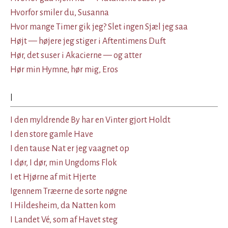
Hvorfor smiler du, Susanna
Hvor mange Timer gik jeg? Slet ingen Sjæl jeg saa
Højt — højere jeg stiger i Aftentimens Duft
Hør, det suser i Akacierne — og atter
Hør min Hymne, hør mig, Eros
I
I den myldrende By har en Vinter gjort Holdt
I den store gamle Have
I den tause Nat er jeg vaagnet op
I dør, I dør, min Ungdoms Flok
I et Hjørne af mit Hjerte
Igennem Træerne de sorte nøgne
I Hildesheim, da Natten kom
I Landet Vé, som af Havet steg