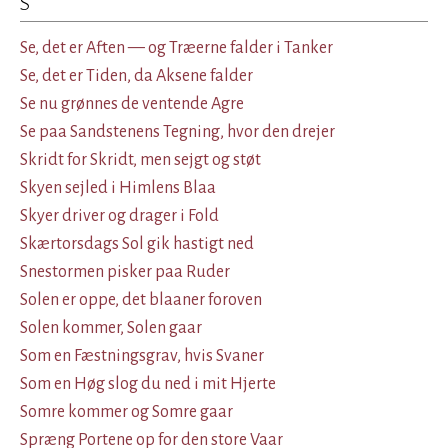
S
Se, det er Aften — og Træerne falder i Tanker
Se, det er Tiden, da Aksene falder
Se nu grønnes de ventende Agre
Se paa Sandstenens Tegning, hvor den drejer
Skridt for Skridt, men sejgt og støt
Skyen sejled i Himlens Blaa
Skyer driver og drager i Fold
Skærtorsdags Sol gik hastigt ned
Snestormen pisker paa Ruder
Solen er oppe, det blaaner foroven
Solen kommer, Solen gaar
Som en Fæstningsgrav, hvis Svaner
Som en Høg slog du ned i mit Hjerte
Somre kommer og Somre gaar
Spræng Portene op for den store Vaar