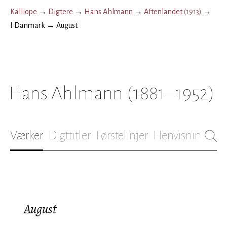
Kalliope
→
Digtere
→
Hans Ahlmann
→
Aftenlandet
(
1913
)
→
I Danmark
→
August
Hans Ahlmann
(1881–1952)
Værker
Digttitler
Førstelinjer
Henvisninger
B
August