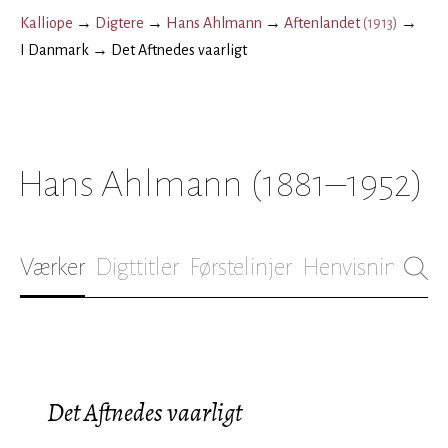
Kalliope
→
Digtere
→
Hans Ahlmann
→
Aftenlandet
(
1913
)
→
I Danmark
→
Det Aftnedes vaarligt
Hans Ahlmann
(1881–1952)
Værker
Digttitler
Førstelinjer
Henvisninger
B
Det Aftnedes vaarligt