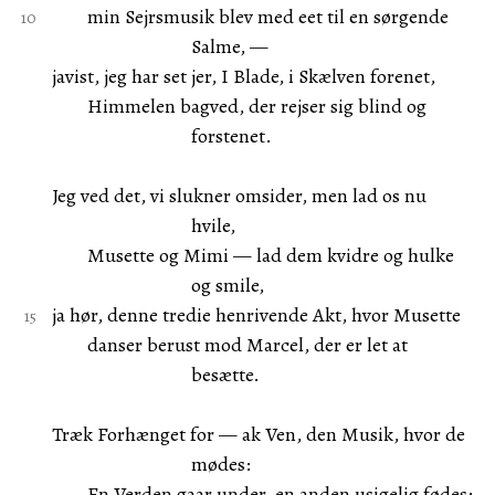
min Sejrsmusik blev med eet til en sørgende
Salme, —
javist, jeg har set jer, I Blade, i Skælven forenet,
Himmelen bagved, der rejser sig blind og
forstenet.
Jeg ved det, vi slukner omsider, men lad os nu
hvile,
Musette og Mimi — lad dem kvidre og hulke
og smile,
ja hør, denne tredie henrivende Akt, hvor Musette
danser berust mod Marcel, der er let at
besætte.
Træk Forhænget for — ak Ven, den Musik, hvor de
mødes:
En Verden gaar under, en anden usigelig fødes: