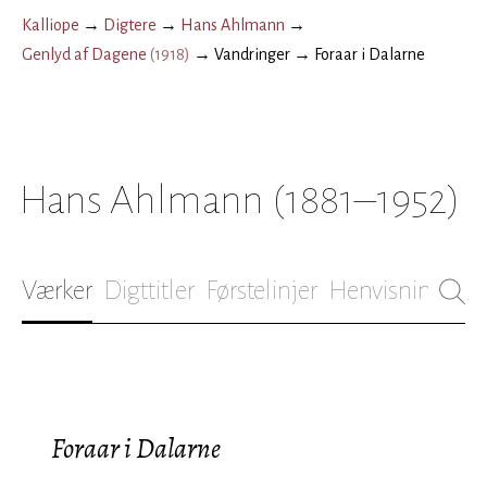
Kalliope
→
Digtere
→
Hans Ahlmann
→
Genlyd af Dagene
(
1918
)
→
Vandringer
→
Foraar i Dalarne
Hans Ahlmann
(1881–1952)
Værker
Digttitler
Førstelinjer
Henvisninger
B
Foraar i Dalarne