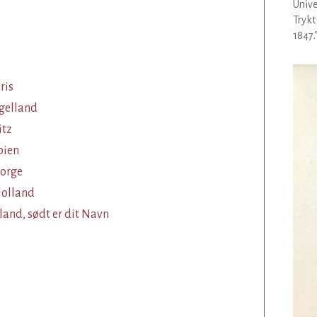
Unive
Trykt
1847.
ris
ngelland
itz
bien
Norge
olland
land, sødt er dit Navn