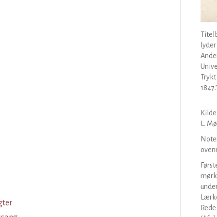
Titel
lyder 
Anden
Unive
Trykt
1847.
Kilde 
L. Møl
Noter
oven
Først
mørkl
under
Lærke
gter
Rede 