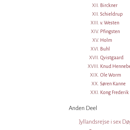
XII.
Birckner
XII.
Schieldrup
XIII.
v. Westen
XIV.
Pfingsten
XV.
Holm
XVI.
Buhl
XVII.
Qvistgaard
XVIII.
Knud Henneb
XIX.
Ole Worm
XX.
Søren Kanne
XXI.
Kong Frederik 
Anden Deel
Jyllandsrejse i sex D