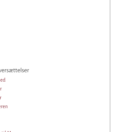
versættelser
hed
r
r
eren