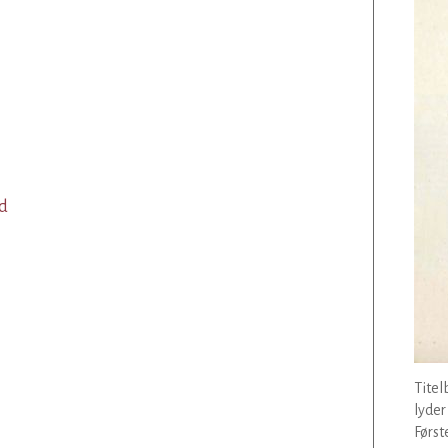
ad
Titel
lyder 
Først