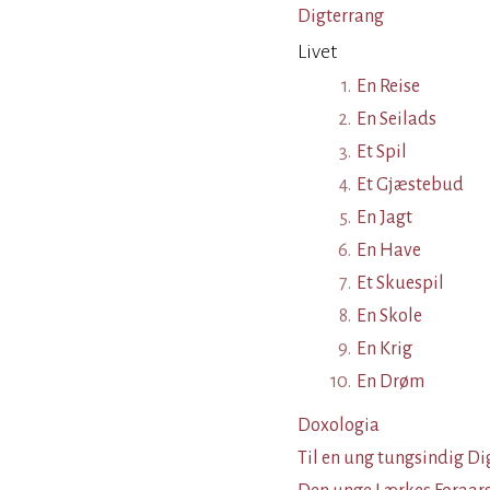
Digterrang
Livet
1.
En Reise
2.
En Seilads
3.
Et Spil
4.
Et Gjæstebud
5.
En Jagt
6.
En Have
7.
Et Skuespil
8.
En Skole
9.
En Krig
10.
En Drøm
Doxologia
Til en ung tungsindig Di