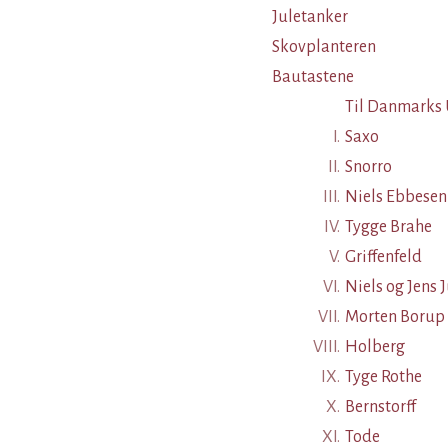
Juletanker
Skovplanteren
Bautastene
Til Danmarks
I.
Saxo
II.
Snorro
III.
Niels Ebbesen
IV.
Tygge Brahe
V.
Griffenfeld
VI.
Niels og Jens 
VII.
Morten Borup
VIII.
Holberg
IX.
Tyge Rothe
X.
Bernstorff
XI.
Tode