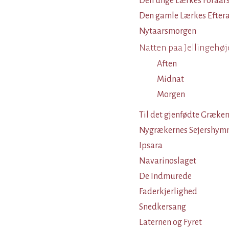
Den unge Lærkes Foraar
Den gamle Lærkes Efter
Nytaarsmorgen
Natten paa Jellingehøj
Aften
Midnat
Morgen
Til det gjenfødte Græke
Nygrækernes Sejershym
Ipsara
Navarinoslaget
De Indmurede
Faderkjerlighed
Snedkersang
Laternen og Fyret