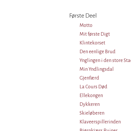
Første Deel
Motto
Mit første Digt
Klintekorset
Den eenlige Brud
Ynglingen i den store St
Min Yndlingsdal
Gjenfærd
La Cours Død
Ellekongen
Dykkeren
Skieløberen
Klaveerspillerinden
Bjørnkjærs Ruiner