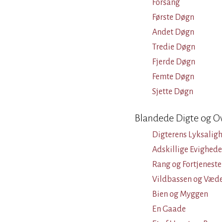
Forsang
Første Døgn
Andet Døgn
Tredie Døgn
Fjerde Døgn
Femte Døgn
Sjette Døgn
Blandede Digte og O
Digterens Lyksalig
Adskillige Evighede
Rang og Fortjeneste
Vildbassen og Væd
Bien og Myggen
En Gaade