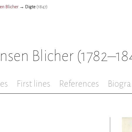
en Blicher
→
Digte
(
1847
)
nsen Blicher
(1782–18
les
First lines
References
Biogra