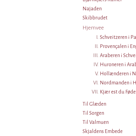
Najaden
Skibbrudet
Hjemvee
I.
Schveitzeren i Pa
II.
Provençalen i E
III.
Araberen i Schve
IV.
Huroneren i Ara
V.
Hollænderen i 
VI.
Nordmanden i H
VII.
Kjær est du Føde
Til Glæden
Til Sorgen
Til Valmuen
Skjaldens Embede