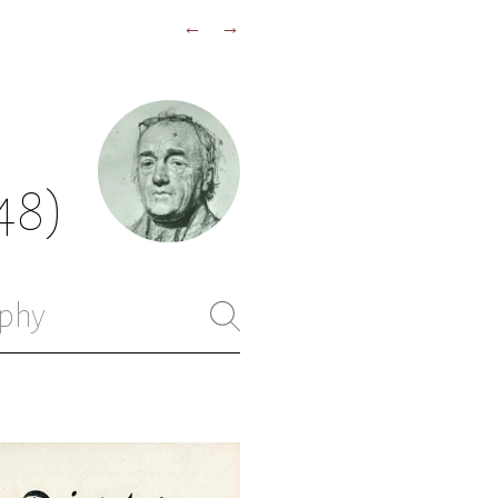
←
→
48)
phy