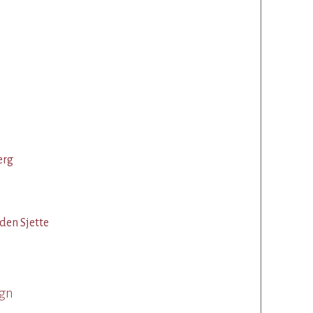
erg
den Sjette
øgn