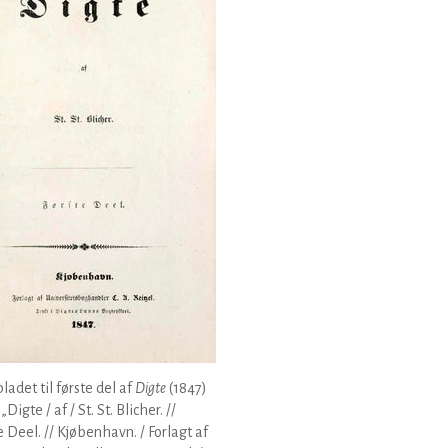
bladet til første del af
Digte
(1847)
„Digte / af / St. St. Blicher. //
e Deel. // Kjøbenhavn. / Forlagt af