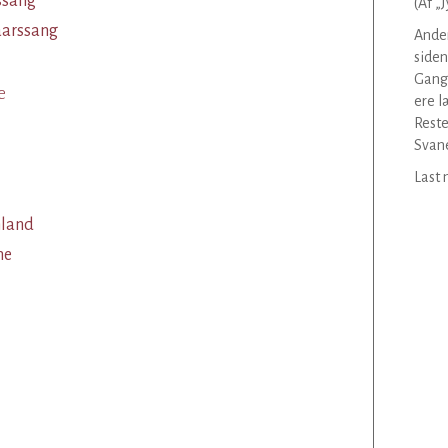
ssang
(Af „
aarssang
Anden
siden
Gang
e
ere l
Reste
Svane
Last 
nland
ne