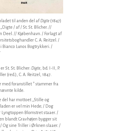
bladet til anden del af
Digte
(1847)
„Digte / af / St. St. Blicher. //
 Deel. // Kjøbenhavn. / Forlagt af
rsitetsboghandler C. A. Reitzel. /
 i Bianco Lunos Bogtrykkeri. /
”
er St. St. Blicher:
Digte
, bd. I-II, P.
ler (red.), C. A. Reitzel, 1847.
 med foranstillet * stammer fra
nævnte kilde.
e del har mottoet „Stille og
aden er vel min Hede; / Dog
 Lyngtoppen Blomstret staaer. /
n blandt Gravhøjen bygger sit
/ Og sine Triller i Ørknen slaaer. /