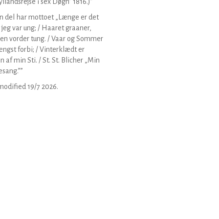
Jyllandsrejse i sex Døgn” 1816.)”
 del har mottoet „Længe er det
 jeg var ung; / Haaret graaner,
en vorder tung. / Vaar og Sommer
ængst forbi; / Vinterklædt er
n af min Sti. / St. St. Blicher „Min
sang.””
modified
19/7 2026
.