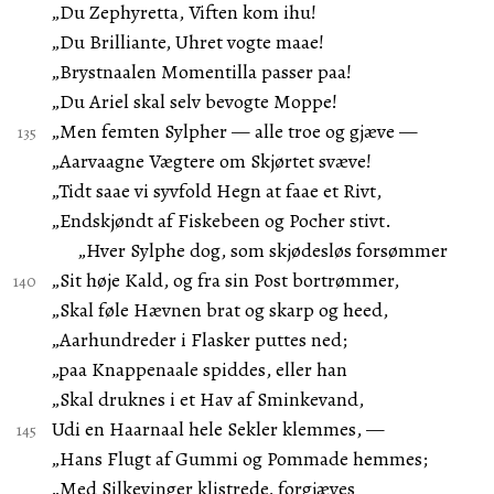
„Du Zephyretta, Viften kom ihu!
„Du Brilliante, Uhret vogte maae!
„Brystnaalen Momentilla passer paa!
„Du Ariel skal selv bevogte Moppe!
„Men femten Sylpher — alle troe og gjæve —
„Aarvaagne Vægtere om Skjørtet svæve!
„Tidt saae vi syvfold Hegn at faae et Rivt,
„Endskjøndt af Fiskebeen og Pocher stivt.
„Hver Sylphe dog, som skjødesløs forsømmer
„Sit høje Kald, og fra sin Post bortrømmer,
„Skal føle Hævnen brat og skarp og heed,
„Aarhundreder i Flasker puttes ned;
„paa Knappenaale spiddes, eller han
„Skal druknes i et Hav af Sminkevand,
Udi en Haarnaal hele Sekler klemmes, —
„Hans Flugt af Gummi og Pommade hemmes;
„Med Silkevinger klistrede, forgjæves