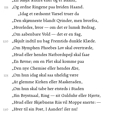
„En Sløjfe ændre eller og et Baand,
„Og ordne Ringene paa hviden Haand.
„Idag et rædsomt Varsel truer da
„Den skjønneste blandt Qvinder, men hvorfra,
„Hvorledes, hvor — om det er lumsk Bedrag,
„Om aabenbare Vold — det er en Sag,
„Skjult indtil nu bag Fremtids dunkle Klæde.
„Om Nymphen Phoebes Lov skal overtræde,
„Hvad eller hendes Natbordspejl skal faae
„En Revne; om en Plet skal komme paa
„Den nye Chemise eller hendes Ære,
„Om hun idag skal saa uheldig være
„At glemme Kirken eller Maskeraden,
„Om hun skal tabe her etsteds i Staden
„Sin Brystnaal, Ring — sit Gulduhr eller Hjerte,
„Hvad eller Skjæbnens Riis vil Moppe snerte: —
„Hver til sin Post, I Aander! iler nu!