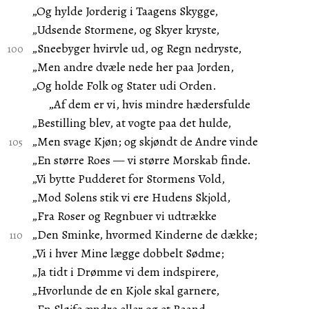
„Og hylde Jorderig i Taagens Skygge,
„Udsende Stormene, og Skyer kryste,
„Sneebyger hvirvle ud, og Regn nedryste,
„Men andre dvæle nede her paa Jorden,
„Og holde Folk og Stater udi Orden.
„Af dem er vi, hvis mindre hædersfulde
„Bestilling blev, at vogte paa det hulde,
„Men svage Kjøn; og skjøndt de Andre vinde
„En større Roes — vi større Morskab finde.
„Vi bytte Pudderet for Stormens Vold,
„Mod Solens stik vi ere Hudens Skjold,
„Fra Roser og Regnbuer vi udtrække
„Den Sminke, hvormed Kinderne de dække;
„Vi i hver Mine lægge dobbelt Sødme;
„Ja tidt i Drømme vi dem indspirere,
„Hvorlunde de en Kjole skal garnere,