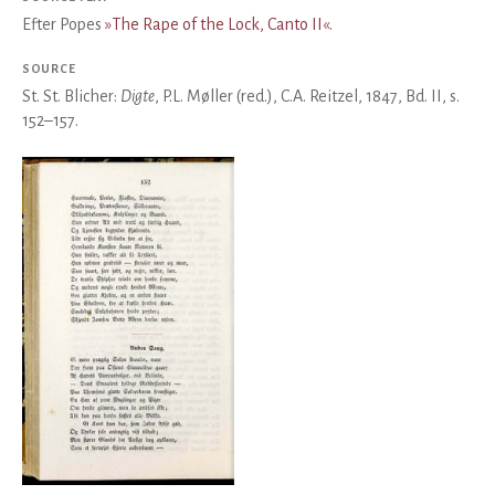
Efter Popes
»The Rape of the Lock, Canto II«
.
SOURCE
St. St. Blicher:
Digte
, P.L. Møller (red.), C.A. Reitzel, 1847, Bd. II, s.
152–157.