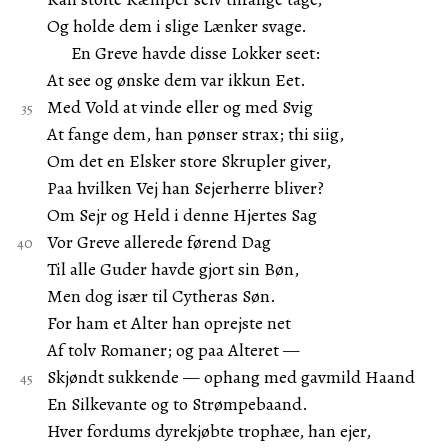
Og holde dem i slige Lænker svage.
En Greve havde disse Lokker seet:
At see og ønske dem var ikkun Eet.
Med Vold at vinde eller og med Svig
At fange dem, han pønser strax; thi siig,
Om det en Elsker store Skrupler giver,
Paa hvilken Vej han Sejerherre bliver?
Om Sejr og Held i denne Hjertes Sag
Vor Greve allerede førend Dag
Til alle Guder havde gjort sin Bøn,
Men dog især til Cytheras Søn.
For ham et Alter han oprejste net
Af tolv Romaner; og paa Alteret —
Skjøndt sukkende — ophang med gavmild Haand
En Silkevante og to Strømpebaand.
Hver fordums dyrekjøbte trophæe, han ejer,