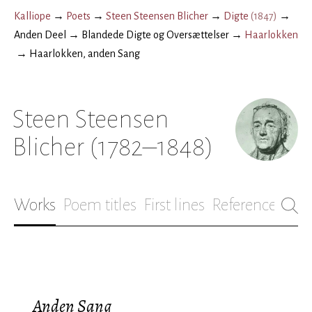
Kalliope
→
Poets
→
Steen Steensen Blicher
→
Digte
(
1847
)
→
Anden Deel
→
Blandede Digte og Oversættelser
→
Haarlokken
→
Haarlokken, anden Sang
Steen Steensen
Blicher
(1782–1848)
Works
Poem titles
First lines
References
Bio
Anden Sang