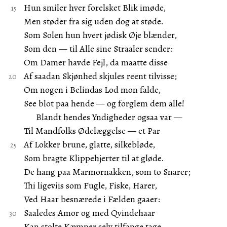
Hun smiler hver forelsket Blik imøde,
Men støder fra sig uden dog at støde.
Som Solen hun hvert jødisk Øje blænder,
Som den — til Alle sine Straaler sender:
Om Damer havde Fejl, da maatte disse
Af saadan Skjønhed skjules reent tilvisse;
Om nogen i Belindas Lod mon falde,
See blot paa hende — og forglem dem alle!
Blandt hendes Yndigheder ogsaa var —
Til Mandfolks Ødelæggelse — et Par
Af Lokker brune, glatte, silkebløde,
Som bragte Klippehjerter til at gløde.
De hang paa Marmornakken, som to Snarer;
Thi ligeviis som Fugle, Fiske, Harer,
Ved Haar besnærede i Fælden gaaer:
Saaledes Amor og med Qvindehaar
Kan stolte Kæmper selv tilfange tage,