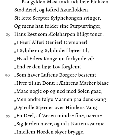
Paa gylden Mast midt udi hele Flokken
Stod Ariel, og løfted Azurflokken.
Sit lette Scepter Sylphekongen svinger,
Og mens han folder sine Purpurvinger,
Hans Røst som Æolsharpen lifligt toner:
„I Feer! Alfer! Genier! Dæmoner!
„I Sylpher og Sylphider! hører til,
„Hvad Eders Konge nu forkynde vil:
„End er den høje Lov forglemt,
„Som haver Luftens Borgere bestemt
„Hver til sin Dont: i Æthrens Marker blaae
„Maae nogle op og ned med Solen gaae;
„Men andre følge Maanen paa dens Gang
„Og rulle Stjerner over Himlens Vang.
„En Deel, af Væsen mindre fine, nærme
„Sig Jorden meer, og ud i Natten sværme
„Imellem Norden skyer brygge,