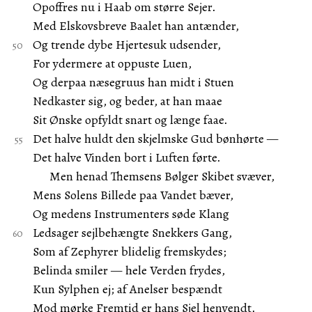
Opoffres nu i Haab om større Sejer.
Med Elskovsbreve Baalet han antænder,
Og trende dybe Hjertesuk udsender,
For ydermere at oppuste Luen,
Og derpaa næsegruus han midt i Stuen
Nedkaster sig, og beder, at han maae
Sit Ønske opfyldt snart og længe faae.
Det halve huldt den skjelmske Gud bønhørte —
Det halve Vinden bort i Luften førte.
Men henad Themsens Bølger Skibet svæver,
Mens Solens Billede paa Vandet bæver,
Og medens Instrumenters søde Klang
Ledsager sejlbehængte Snekkers Gang,
Som af Zephyrer blidelig fremskydes;
Belinda smiler — hele Verden frydes,
Kun Sylphen ej; af Anelser bespændt
Mod mørke Fremtid er hans Sjel henvendt.