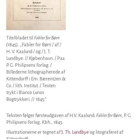
Titelbladet til
Fabler for Børn
(1845). „Fabler for Børn / af /
H. V. Kaalund / og / J. T.
Lundbye. // Kjøbenhavn. / Paa
P. G. Philipsens Forlag. /
Billederne lithographerede af
Kittendorff i Em. Bærentzen &
Co. / lith. Institut. / Texten
trykt i Bianco Lunos
Bogtrykkeri. // 1845.”
Teksten følger førsteudgaven af H.V. Kaalund:
Fabler for Børn
, P. G.
Philipsens Forlag, Kbh., 1845.
Illustrationerne er tegnet af
J. Th. Lundbye
og litograferet af