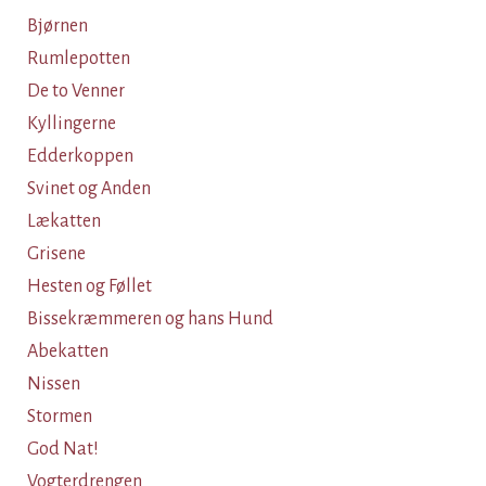
Bjørnen
Rumlepotten
De to Venner
Kyllingerne
Edderkoppen
Svinet og Anden
Lækatten
Grisene
Hesten og Føllet
Bissekræmmeren og hans Hund
Abekatten
Nissen
Stormen
God Nat!
Vogterdrengen