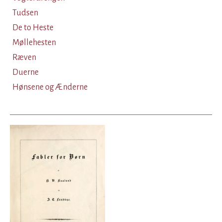
Tudsen
De to Heste
Møllehesten
Ræven
Duerne
Hønsene og Ænderne