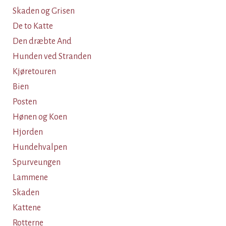
Skaden og Grisen
De to Katte
Den dræbte And
Hunden ved Stranden
Kjøretouren
Bien
Posten
Hønen og Koen
Hjorden
Hundehvalpen
Spurveungen
Lammene
Skaden
Kattene
Rotterne