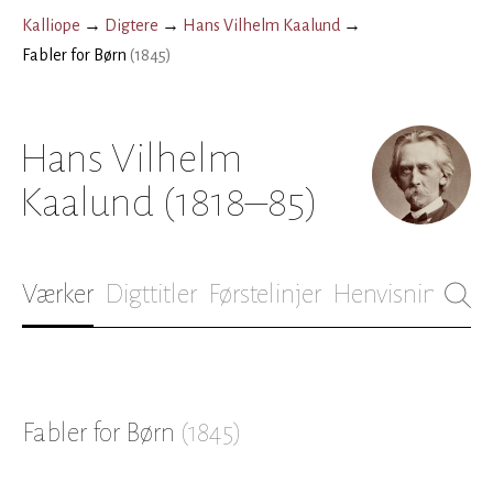
Kalliope
→
Digtere
→
Hans Vilhelm Kaalund
→
Fabler for Børn
(
1845
)
Hans Vilhelm
Kaalund
(1818–85)
Værker
Digttitler
Førstelinjer
Henvisninger
B
Fabler for Børn
(
1845
)