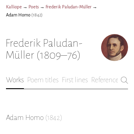
Kalliope
→
Poets
→
Frederik Paludan-Müller
→
Adam Homo
(
1842
)
Frederik Paludan-
Müller
(1809–76)
Works
Poem titles
First lines
References
Bio
Adam Homo
(
1842
)