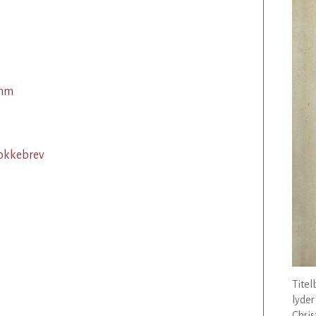
imm
Rokkebrev
Titel
lyder
Chris