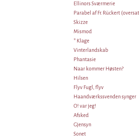
Ellinors Sværmerie
Parabel af Fr. Rückert (oversa
Skizze
Mismod
* Klage
Vinterlandskab
Phantasie
Naar kommer Høsten?
Hilsen
Flyv Fugl, flyv
Haandværkssvenden synger
O! var jeg!
Afsked
Gjensyn
Sonet