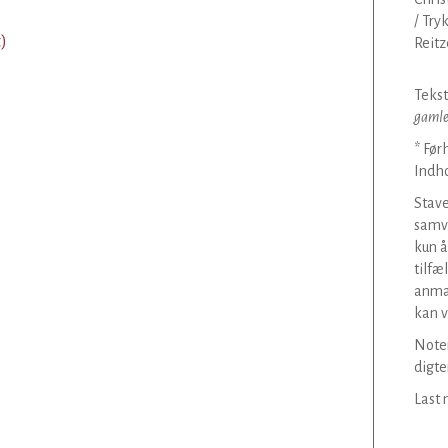
/ Try
t)
Reitz
Tekst
gamle
* Før
Indho
Stav
samvi
kun å
tilfæ
anmær
kan v
Noter
digte
Last 