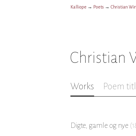
Kalliope
→
Poets
→
Christian Wi
Christian
Works
Poem tit
Digte, gamle og nye
(
1