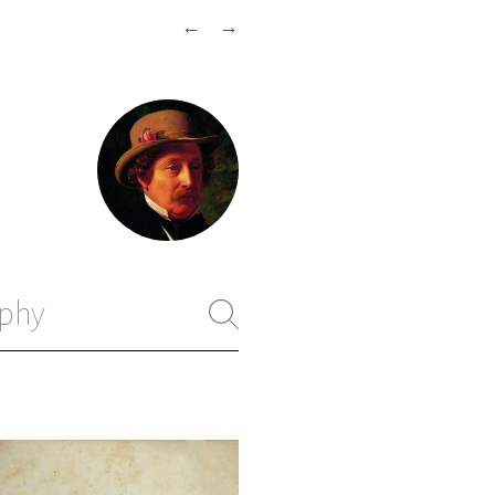
←
→
phy