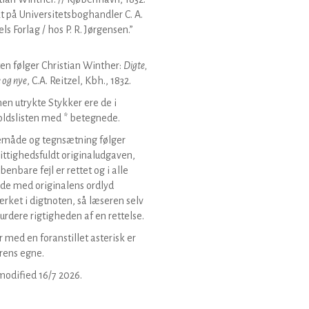
kt på Universitetsboghandler C. A.
els Forlag / hos P. R. Jørgensen.”
en følger Christian Winther:
Digte,
 og nye
, C.A. Reitzel, Kbh., 1832.
hen utrykte Stykker ere de i
ldslisten med * betegnede.
emåde og tegnsætning følger
ttighedsfuldt originaludgaven,
benbare fejl er rettet og i alle
lde med originalens ordlyd
ket i digtnoten, så læseren selv
urdere rigtigheden af en rettelse.
 med en foranstillet asterisk er
rens egne.
modified
16/7 2026
.