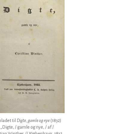
bladet til
Digte, gamle og nye
(1832)
 „Digte, / gamle og nye, / af /
tian Winther. // Kjøbenhavn, 1832.