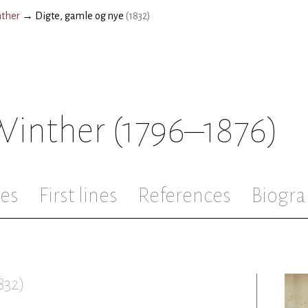
nther
→
Digte, gamle og nye
(
1832
)
 Winther
(1796–1876)
les
First lines
References
Biogra
832
)