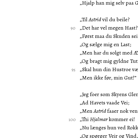
„Hjalp han mig selv paa 
„Til
Astrid
vil du beile?
„Det har vel megen Hast?
„Først maa du Skuden sei
„Og sælge mig en Last;
„Men har du solgt med Æ
„Og bragt mig gyldne Tut
„Skal hun din Hustroe væ
„Men ikke før, min Gut!”
„Jeg foer som Skyens Gle
„Ad Havets vaade Vei;
„Men
Astrid
faaer nok ven
„Thi
Hjalmar
kommer ei!
„Nu længes hun ved Rokk
„Og spørger Veir og Vind,