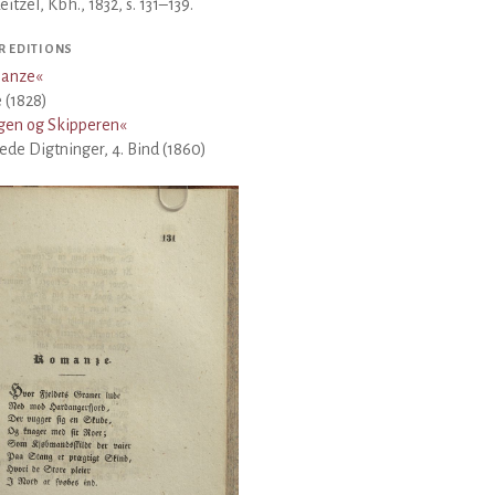
eitzel, Kbh., 1832, s. 131–139.
R EDITIONS
anze
«
 (1828)
gen og Skipperen
«
de Digtninger, 4. Bind (1860)