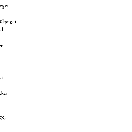
æget
 Skjæget
nd.
er
r
er
kker
;
ge,