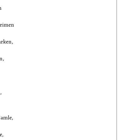
n
trimen
arken,
n,
,
Gamle,
e,