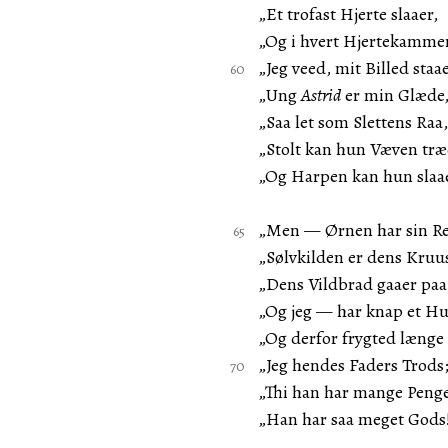
„Et trofast Hjerte slaaer,
„Og i hvert Hjertekamme
„Jeg veed, mit Billed staae
„Ung
Astrid
er min Glæde
„Saa let som Slettens Raa,
„Stolt kan hun Væven træ
„Og Harpen kan hun slaa
„Men — Ørnen har sin Re
„Sølvkilden er dens Kruu
„Dens Vildbrad gaaer paa
„Og jeg — har knap et Hu
„Og derfor frygted længe
„Jeg hendes Faders Trods
„Thi han har mange Peng
„Han har saa meget Gods