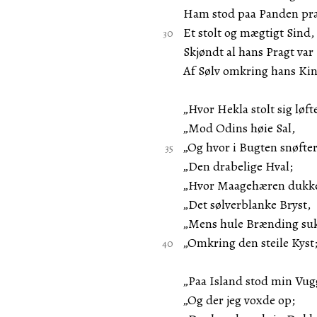
Ham stod paa Panden pr
Et stolt og mægtigt Sind,
Skjøndt al hans Pragt var
Af Sølv omkring hans Ki
„Hvor Hekla stolt sig løft
„Mod Odins høie Sal,
„Og hvor i Bugten snøfte
„Den drabelige Hval;
„Hvor Maagehæren dukk
„Det sølverblanke Bryst,
„Mens hule Brænding su
„Omkring den steile Kyst
„Paa Island stod min Vug
„Og der jeg voxde op;