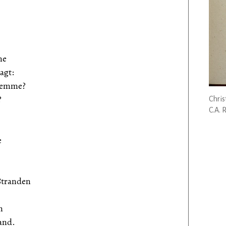
me
agt:
hjemme?
?
Chris
C.A. R
e
Stranden
n
and.