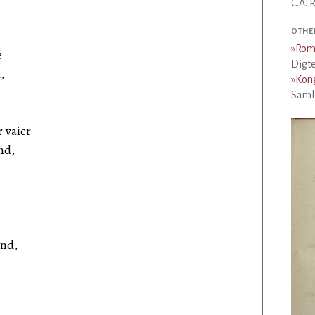
C.A. R
OTHE
»
Rom
e
Digte
,
»
Kon
Samle
 vaier
nd,
ind,