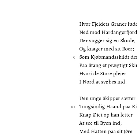
Hvor Fjeldets Graner lud
Ned mod Hardangerfjord
Der vugger sig en Skude,
Og knager med sit Roer;
Som Kjøbmandsskildt der
Paa Stang et prægtigt Ski
Hvori de Store pleier
I Nord at svøbes ind.
Den unge Skipper sætter
Tungsindig Haand paa K
Knap Øiet op han letter
At see til Byen ind;
Med Hatten paa sit Øre