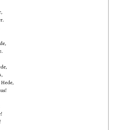
r,
r.
,
de,
e.
de,
s,
 Hede,
us!
;
e!
!