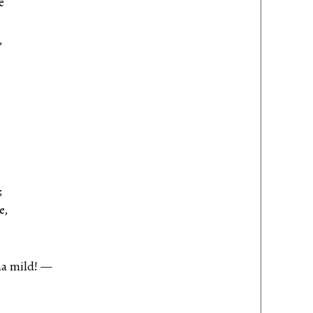
e
,
;
e,
aa mild! —