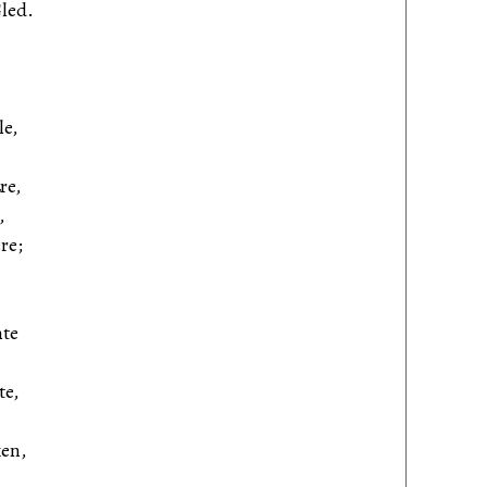
Gled.
le,
re,
,
re;
nte
te,
en,