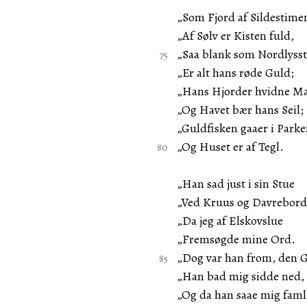
„Som Fjord af Sildestime
„Af Sølv er Kisten fuld,
„Saa blank som Nordlyss
„Er alt hans røde Guld;
„Hans Hjorder hvidne M
„Og Havet bær hans Seil;
„Guldfisken gaaer i Parke
„Og Huset er af Tegl.
„Han sad just i sin Stue
„Ved Kruus og Davrebord
„Da jeg af Elskovslue
„Fremsøgde mine Ord.
„Dog var han from, den 
„Han bad mig sidde ned,
„Og da han saae mig faml