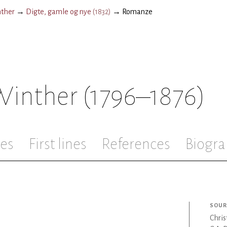
nther
→
Digte, gamle og nye
(
1832
)
→
Romanze
 Winther
(1796–1876)
les
First lines
References
Biogra
SOUR
Chris