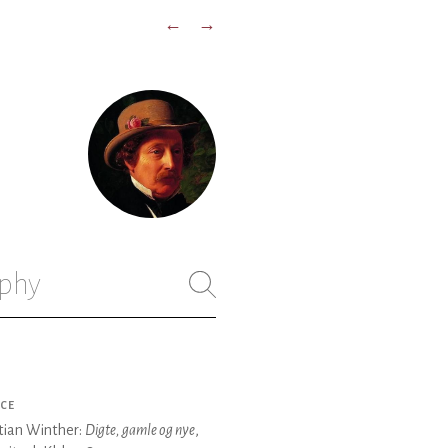
←
→
phy
CE
tian Winther:
Digte, gamle og nye
,