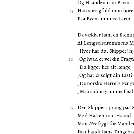
Og Haanden i sin Barm
Han sorrigfuld mon høre
Paa Byens muntre Larm.
Da vækker ham en Stem
Af Længselsdrømmens M
„Hvor har du, Skipper! 
„Og hvad er vel din Fragt
„Du ligger her alt længe,
„Og har ei solgt din Last?
„De norske Herrers Peng
„Maa sidde grumme fast!
Den Skipper sprang paa 
Med Hatten i sin Haand;
Men Ærefrygt for Mande
Fast bandt hans Tungeba