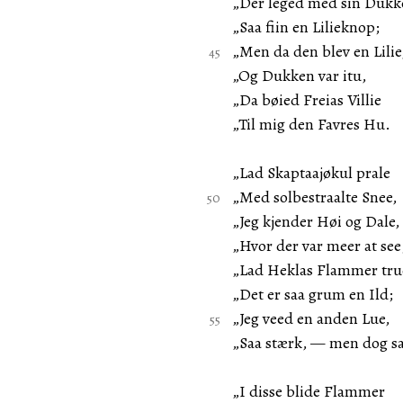
„Der leged med sin Dukk
„Saa fiin en Lilieknop;
„Men da den blev en Lilie
„Og Dukken var itu,
„Da bøied Freias Villie
„Til mig den Favres Hu.
„Lad Skaptaajøkul prale
„Med solbestraalte Snee,
„Jeg kjender Høi og Dale,
„Hvor der var meer at see
„Lad Heklas Flammer tru
„Det er saa grum en Ild;
„Jeg veed en anden Lue,
„Saa stærk, — men dog s
„I disse blide Flammer