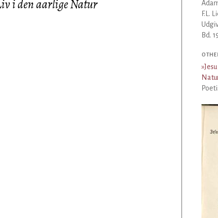
Liv i den aarlige Natur
Adam
F.L. 
Udgiv
Bd. 1
OTHE
»
Jesu
Natu
Poeti