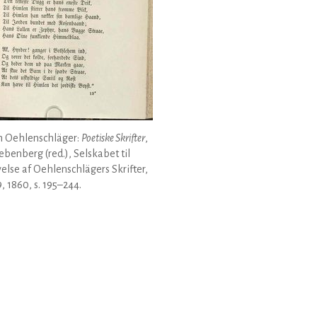
 Oehlenschläger:
Poetiske Skrifter
,
Liebenberg (red.), Selskabet til
else af Oehlenschlägers Skrifter,
9, 1860, s. 195–244.