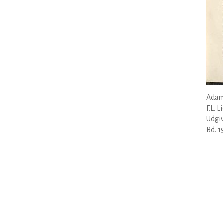
Adam
F.L. 
Udgiv
Bd. 1