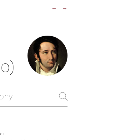
←
→
50)
phy
CE