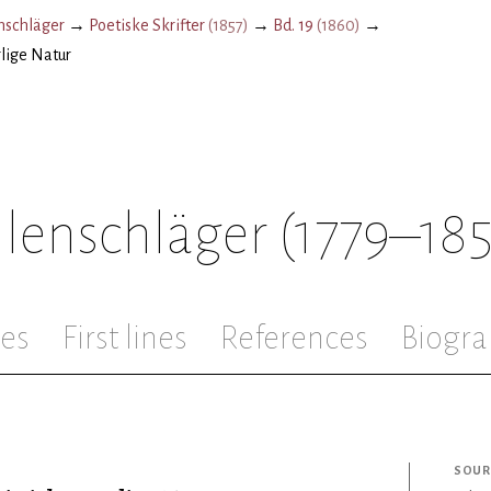
schläger
→
Poetiske Skrifter
(
1857
)
→
Bd. 19
(
1860
)
→
rlige Natur
lenschläger
(1779–18
les
First lines
References
Biogra
SOUR