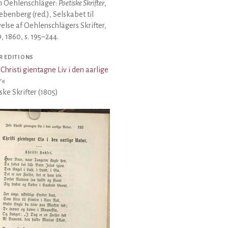
 Oehlenschläger:
Poetiske Skrifter
,
Liebenberg (red.), Selskabet til
else af Oehlenschlägers Skrifter,
9, 1860, s. 195–244.
R EDITIONS
 Christi gientagne Liv i den aarlige
r
«
ske Skrifter (1805)