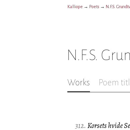
Kalliope
→
Poets
→
N.F.S. Grundt
N.F.S. Gru
Works
Poem tit
312.
Korsets hvide S