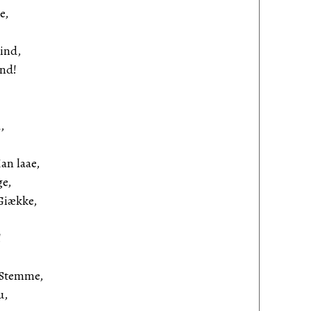
e,
ind,
ind!
,
an laae,
ge,
Giække,
!
 Stemme,
u,