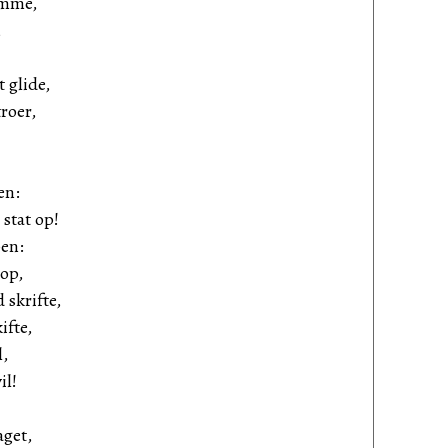
emme,
,
 glide,
roer,
en:
stat op!
en:
rop,
 skrifte,
ifte,
l,
il!
aget,