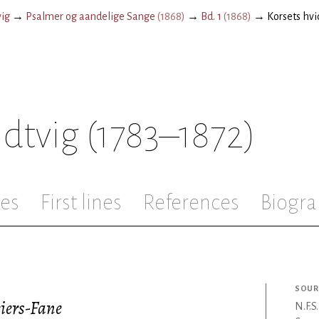
vig
→
Psalmer og aandelige Sange
(
1868
)
→
Bd. 1
(
1868
)
→
Korsets hvi
ndtvig
(1783–1872)
les
First lines
References
Biogra
SOUR
eiers-Fane
N.F.S