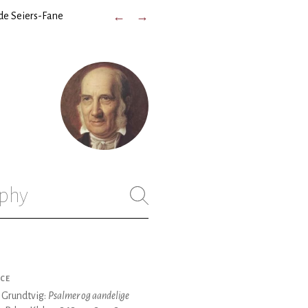
de Seiers-Fane
←
→
phy
CE
. Grundtvig:
Psalmer og aandelige