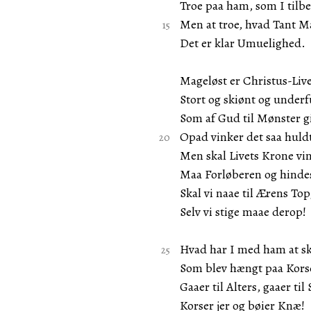
Troe paa ham, som I tilbe
Men at troe, hvad Tant M
Det er klar Umuelighed.
Mageløst er Christus-Live
Stort og skiønt og underf
Som af Gud til Mønster gi
Opad vinker det saa huld
Men skal Livets Krone vi
Maa Forløberen og hinde
Skal vi naae til Ærens Top
Selv vi stige maae derop!
Hvad har I med ham at sk
Som blev hængt paa Kors
Gaaer til Alters, gaaer til 
Korser jer og bøier Knæ!