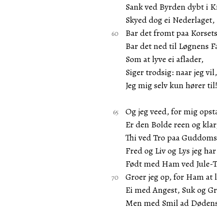
Sank ved Byrden dybt i 
Skyed dog ei Nederlaget,
Bar det fromt paa Korsets
Bar det ned til Løgnens F
Som at lyve ei aflader,
Siger trodsig: naar jeg vil,
Jeg mig selv kun hører til
Og jeg veed, for mig ops
Er den Bolde reen og klar
Thi ved Tro paa Guddom
Fred og Liv og Lys jeg har
Født med Ham ved Jule-T
Groer jeg op, for Ham at l
Ei med Angest, Suk og Gr
Men med Smil ad Dødens