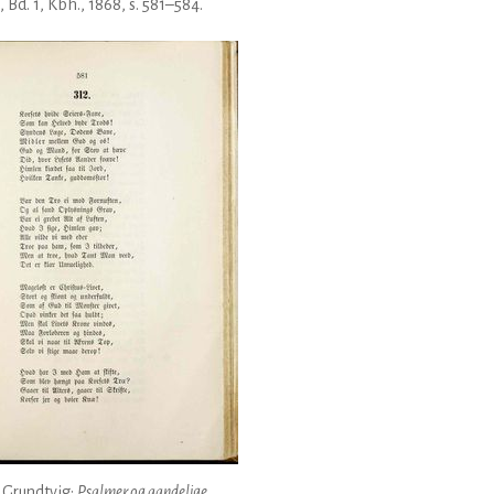
, Bd. 1, Kbh., 1868, s. 581–584.
. Grundtvig:
Psalmer og aandelige