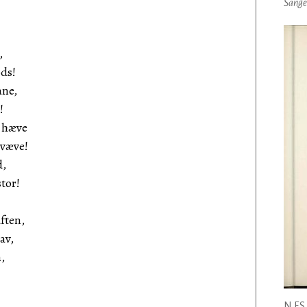
Sange
,
ds!
ane,
!
t hæve
svæve!
d,
tor!
ften,
av,
,
N.F.S