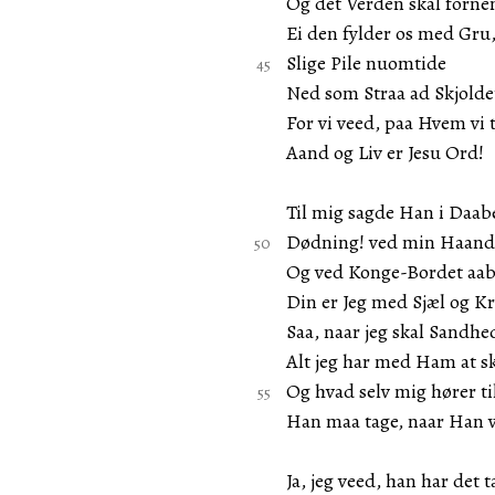
Og det Verden skal forn
Ei den fylder os med Gru
Slige Pile nuomtide
Ned som Straa ad Skjoldet
For vi veed, paa Hvem vi t
Aand og Liv er Jesu Ord!
Til mig sagde Han i Daab
Dødning! ved min Haand 
Og ved Konge-Bordet aab
Din er Jeg med Sjæl og K
Saa, naar jeg skal Sandhed
Alt jeg har med Ham at sk
Og hvad selv mig hører ti
Han maa tage, naar Han v
Ja, jeg veed, han har det t