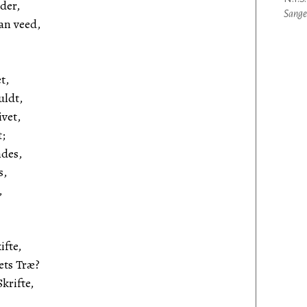
der,
Sange
an veed,
t,
uldt,
vet,
t;
ndes,
s,
,
ifte,
ets Træ?
Skrifte,