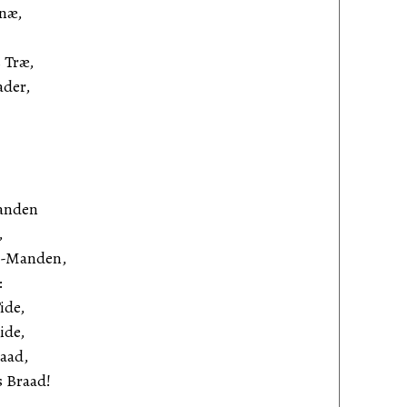
Knæ,
 Træ,
ader,
!
tanden
,
s-Manden,
:
ide,
ide,
aad,
 Braad!