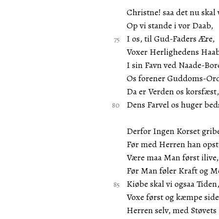
Christne! saa det nu skal 
Op vi stande i vor Daab,
I os, til Gud-Faders Ære,
Voxer Herlighedens Haab
I sin Favn ved Naade-Bor
Os forener Guddoms-Ord
Da er Verden os korsfæst,
Dens Farvel os huger bed
Derfor Ingen Korset grib
Før med Herren han opst
Være maa Man først ilive,
Før Man føler Kraft og M
Kiøbe skal vi ogsaa Tiden
Voxe først og kæmpe side
Herren selv, med Støvets