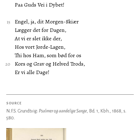
Paa Guds Vei i Dybet!
Engel, ja, dit Morgen-Skiær
Lægger det for Dagen,
At vi er slet ikke der,
Hos vort Jorde-Lagen,
Thi hos Ham, som bød for os
Kors og Grav og Helved Trods,
Er vi alle Dage!
SOURCE
N.F.S. Grundtvig:
Psalmer og aandelige Sange
, Bd. 1, Kbh., 1868, s.
580.