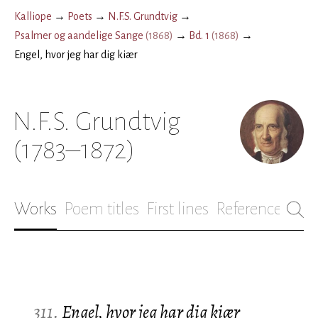
Kalliope
→
Poets
→
N.F.S. Grundtvig
→
Psalmer og aandelige Sange
(
1868
)
→
Bd. 1
(
1868
)
→
Engel, hvor jeg har dig kiær
N.F.S. Grundtvig
(1783–1872)
Works
Poem titles
First lines
References
Bio
311.
Engel, hvor jeg har dig kiær