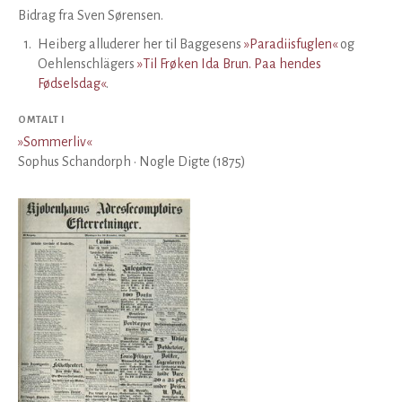
Bidrag fra Sven Sørensen.
1
.
Heiberg alluderer her til Baggesens
»Paradiisfuglen«
og
Oehlenschlägers
»Til Frøken Ida Brun. Paa hendes
Fødselsdag«
.
OMTALT I
»
Sommerliv
«
Sophus Schandorph · Nogle Digte (1875)