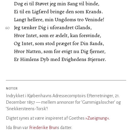
Dog ei til Støvet jeg min Sang vil binde,
Ei til en Ligfærd bringe den som Krands.
Langt hellere, min Ungdoms tro Veninde!
Jeg tænker Dig i uforandret Glands,
Hvor Intet, som er ædelt, kan forsvinde,
Og Intet, som stod præget for Din Sands,
Hvor Natten, som for evigt nu Dig fjerner,
Er Himlens Dyb med Evighedens Stjerner.
NOTER
Indrykket i Kjøbenhavns Adressecomptoirs Efterretninger, 21.
December 1857 — mellem annoncer for ’Gummigaloscher’ og
’Snekkersteens-Torsk’!
Digtet synes at være inspireret af Goethes
»Zueignung«
.
Ida Brun var
Friederike Brun
s datter.