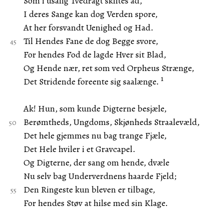
Som i usalig Tvedragt skiltes ad,
I deres Sange kan dog Verden spore,
At her forsvandt Uenighed og Had.
Til Hendes Fane de dog Begge svore,
For hendes Fod de lagde Hver sit Blad,
Og Hende nær, ret som ved Orpheus Strænge,
1
Det Stridende foreente sig saalænge.
Ak! Hun, som kunde Digterne besjæle,
Berømtheds, Ungdoms, Skjønheds Straalevæld,
Det hele gjemmes nu bag trange Fjæle,
Det Hele hviler i et Gravcapel.
Og Digterne, der sang om hende, dvæle
Nu selv bag Underverdnens haarde Fjeld;
Den Ringeste kun bleven er tilbage,
For hendes Støv at hilse med sin Klage.