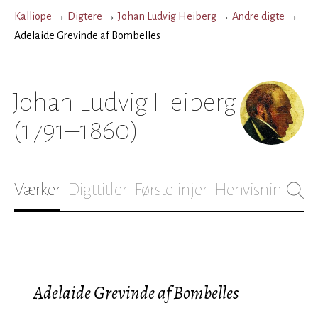
Kalliope
→
Digtere
→
Johan Ludvig Heiberg
→
Andre digte
→
Adelaide Grevinde af Bombelles
Johan Ludvig Heiberg
(1791–1860)
Værker
Digttitler
Førstelinjer
Henvisninger
B
Adelaide Grevinde af Bombelles