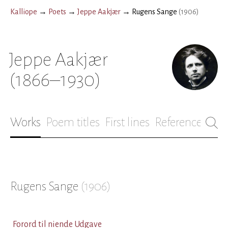
Kalliope
→
Poets
→
Jeppe Aakjær
→
Rugens Sange
(
1906
)
Jeppe Aakjær
(1866–1930)
Works
Poem titles
First lines
References
Bio
Rugens Sange
(
1906
)
Forord til niende Udgave