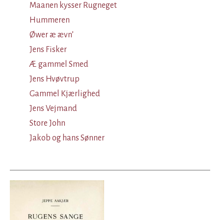
Maanen kysser Rugneget
Hummeren
Øwer æ ævn’
Jens Fisker
Æ gammel Smed
Jens Hvøvtrup
Gammel Kjærlighed
Jens Vejmand
Store John
Jakob og hans Sønner