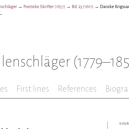
schläger
→
Poetiske Skrifter
(
1857
)
→
Bd. 23
(
1861
)
→
Danske Krigssan
—
lenschläger
(1779–18
les
First lines
References
Biogra
SOUR