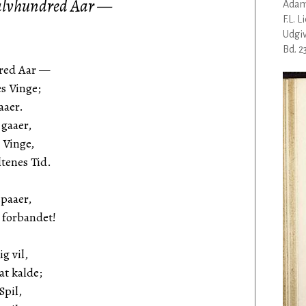
lvhundred Aar —
Adam
F.L. 
Udgiv
Bd. 2
red Aar —
s Vinge;
aaer.
gaaer,
 Vinge,
ltenes Tid.
paaer,
 forbandet!
g vil,
at kalde;
Spil,