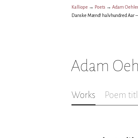
Kalliope
→
Poets
→
Adam Oehlen
Danske Mænd! halvhundred Aar 
Adam Oeh
Works
Poem tit