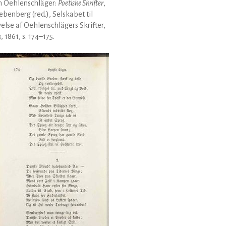
 Oehlenschläger:
Poetiske Skrifter
,
Liebenberg (red.), Selskabet til
else af Oehlenschlägers Skrifter,
3, 1861, s. 174–175.