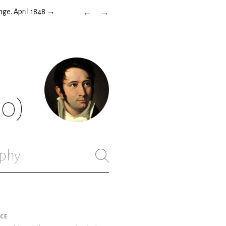
ge. April 1848
→
←
→
50)
phy
CE