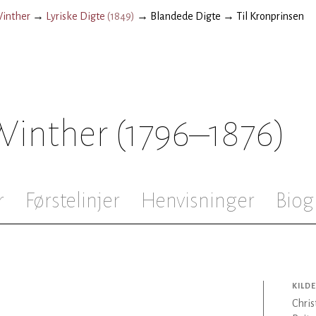
Winther
→
Lyriske Digte
(
1849
)
→
Blandede Digte
→
Til Kronprinsen
 Winther
(1796–1876)
r
Førstelinjer
Henvisninger
Biog
KILDE
Chris