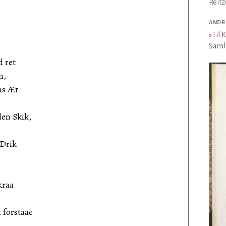
Reitz
ANDR
»
Til 
Samle
d ret
n,
ns Æt
den Skik,
 Drik
kraa
 forstaae