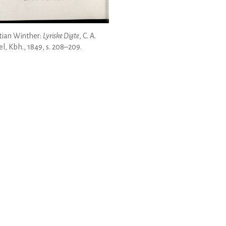
tian Winther:
Lyriske Digte
, C. A.
el, Kbh., 1849, s. 208–209.