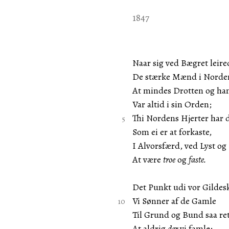
1847
Naar sig ved Bægret leire
De stærke Mænd i Norde
At mindes Drotten og ha
Var altid i sin Orden;
Thi Nordens Hjerter har 
Som ei er at forkaste,
I Alvorsfærd, ved Lyst og
At være
troe
og
faste.
Det Punkt udi vor Gildes
Vi Sønner af de Gamle
Til Grund og Bund saa ret
At aldrig
der
vi famle;