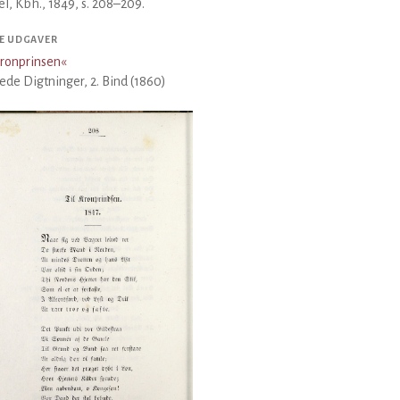
el, Kbh., 1849, s. 208–209.
E UDGAVER
Kronprinsen
«
de Digtninger, 2. Bind (1860)