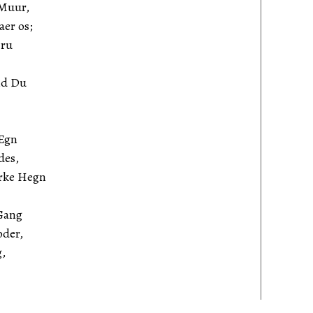
 Muur,
er os;
Gru
nd Du
 Egn
des,
ærke Hegn
 Gang
oder,
g,