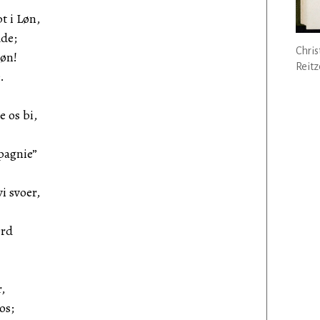
t i Løn,
ude;
Chris
øn!
Reitz
.
 os bi,
pagnie”
i svoer,
Ord
.
,
os;