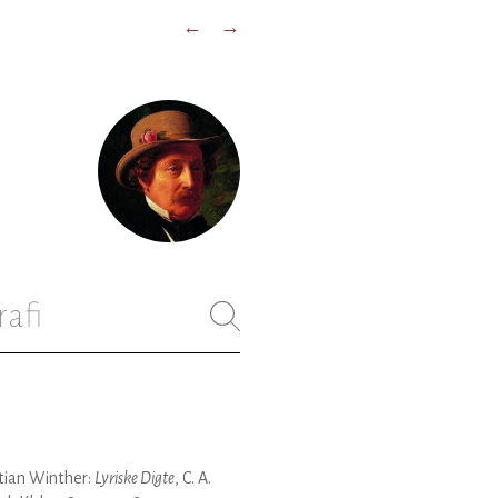
←
→
rafi
tian Winther:
Lyriske Digte
, C. A.