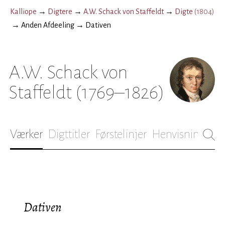
Kalliope
→
Digtere
→
A.W. Schack von Staffeldt
→
Digte
(
1804
)
→
Anden Afdeeling
→
Dativen
A.W. Schack von
Staffeldt
(1769–1826)
Værker
Digttitler
Førstelinjer
Henvisninger
B
Dativen