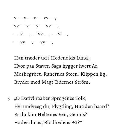
v — v — v — vv —,
vv — v — v — vv —,
— v —, — vv —, — v —,
— vv —, — vv —,
Han træder ud i Hedenolds Lund,
Hvor paa Staven Saga hygger hvert Ar,
Mosbegroet, Runernes Steen, Klippen lig,
Bryder med Magt Tidernes Ström.
„O Dativ! raaber Sprogenes Tolk,
Hvi undveeg du, Flygtling, Nutiden haard?
Er du kun Heltenes Ven, Genius?
Hader du os, Blödhedens Æt?”