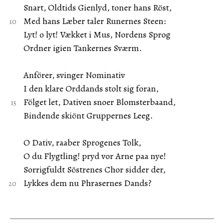
Snart, Oldtids Gienlyd, toner hans Röst,
Med hans Læber taler Runernes Steen:
Lyt! o lyt! Vækket i Mus, Nordens Sprog
Ordner igien Tankernes Sværm.
Anförer, svinger Nominativ
I den klare Orddands stolt sig foran,
Fölget let, Dativen snoer Blomsterbaand,
Bindende skiönt Gruppernes Leeg.
O Dativ, raaber Sprogenes Tolk,
O du Flygtling! pryd vor Arne paa nye!
Sorrigfuldt Söstrenes Chor sidder der,
Lykkes dem nu Phrasernes Dands?