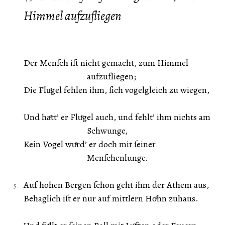
Himmel aufzufliegen
Der Menſch iſt nicht gemacht, zum Himmel
aufzufliegen;
Die Fluͤgel fehlen ihm, ſich vogelgleich zu wiegen,
Und haͤtt’ er Fluͤgel auch, und fehlt’ ihm nichts am
Schwunge,
Kein Vogel wuͤrd’ er doch mit ſeiner
Menſchenlunge.
Auf hohen Bergen ſchon geht ihm der Athem aus,
Behaglich iſt er nur auf mittlern Hoͤhn zuhaus.