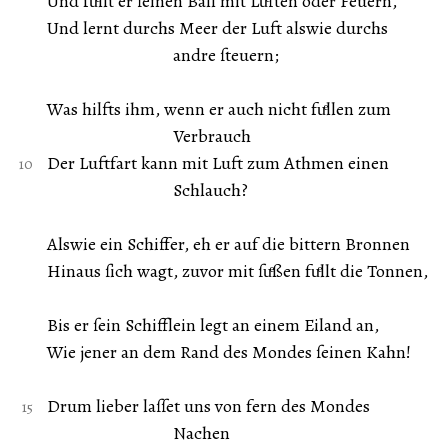
Und fuͤllt er ſeinen Ball mit Luͤften oder Feuern,
Und lernt durchs Meer der Luft alswie durchs
andre ſteuern;
Was hilfts ihm, wenn er auch nicht fuͤllen zum
Verbrauch
Der Luftfart kann mit Luft zum Athmen einen
Schlauch?
Alswie ein Schiffer, eh er auf die bittern Bronnen
Hinaus ſich wagt, zuvor mit ſuͤßen fuͤllt die Tonnen,
Bis er ſein Schifflein legt an einem Eiland an,
Wie jener an dem Rand des Mondes ſeinen Kahn!
Drum lieber laſſet uns von fern des Mondes
Nachen