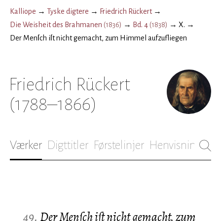
Kalliope
→
Tyske digtere
→
Friedrich Rückert
→
Die Weisheit des Brahmanen
(
1836
)
→
Bd. 4
(
1838
)
→
X.
→
Der Menſch iſt nicht gemacht, zum Himmel aufzufliegen
Friedrich Rückert
(1788–1866)
Værker
Digttitler
Førstelinjer
Henvisninger
B
49.
Der Menſch iſt nicht gemacht, zum