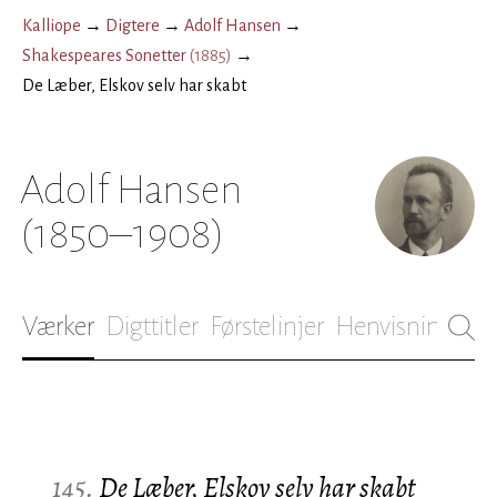
Kalliope
→
Digtere
→
Adolf Hansen
→
Shakespeares Sonetter
(
1885
)
→
De Læber, Elskov selv har skabt
Adolf Hansen
(1850–1908)
Værker
Digttitler
Førstelinjer
Henvisninger
B
145.
De Læber, Elskov selv har skabt