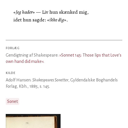
«
Jeg hader
» — Liv hun skænked mig,
idet hun sagde: «
ikke dig
».
FORLÆG
Gendigtning af Shakespeare:
»Sonnet 145: Those lips that Love’s
own hand did make«
.
KILDE
Adolf Hansen:
Shakespeares Sonetter
, Gyldendalske Boghandels
Forlag, Kbh., 1885, s. 145.
Sonet