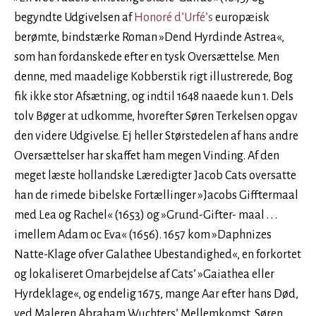
begyndte Udgivelsen af
Honoré d’Urfé’s
europæisk
berømte, bindstærke Roman »Dend Hyrdinde Astrea«,
som han fordanskede efter en tysk Oversættelse. Men
denne, med maadelige Kobberstik rigt illustrerede, Bog
fik ikke stor Afsætning, og indtil 1648 naaede kun 1. Dels
tolv Bøger at udkomme, hvorefter Søren Terkelsen opgav
den videre Udgivelse. Ej heller Størstedelen af hans andre
Oversættelser har skaffet ham megen Vinding. Af den
meget læste hollandske Læredigter Jacob Cats oversatte
han de rimede bibelske Fortællinger »Jacobs Gifftermaal
med Lea og Rachel« (1653) og »Grund-Gifter- maal . . .
imellem Adam oc Eva« (1656). 1657 kom »Daphnizes
Natte-Klage ofver Galathee Ubestandighed«, en forkortet
og lokaliseret Omarbejdelse af Cats’ »Gaiathea eller
Hyrdeklage«, og endelig 1675, mange Aar efter hans Død,
ved Maleren Abraham Wuchters’ Mellemkomst, Søren