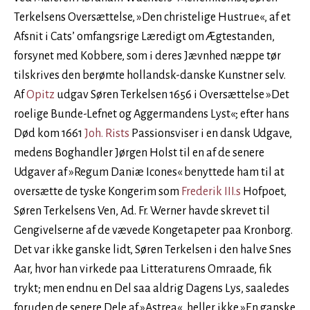
Terkelsens Oversættelse, »Den christelige Hustrue«, af et
Afsnit i Cats’ omfangsrige Læredigt om Ægtestanden,
forsynet med Kobbere, som i deres Jævnhed næppe tør
tilskrives den berømte hollandsk-danske Kunstner selv.
Af
Opitz
udgav Søren Terkelsen 1656 i Oversættelse »Det
roelige Bunde-Lefnet og Aggermandens Lyst«; efter hans
Død kom 1661
Joh. Rists
Passionsviser i en dansk Udgave,
medens Boghandler Jørgen Holst til en af de senere
Udgaver af »Regum Daniæ Icones« benyttede ham til at
oversætte de tyske Kongerim som
Frederik III.s
Hofpoet,
Søren Terkelsens Ven, Ad. Fr. Werner havde skrevet til
Gengivelserne af de vævede Kongetapeter paa Kronborg.
Det var ikke ganske lidt, Søren Terkelsen i den halve Snes
Aar, hvor han virkede paa Litteraturens Omraade, fik
trykt; men endnu en Del saa aldrig Dagens Lys, saaledes
foruden de senere Dele af »Astrea«, heller ikke »En ganske