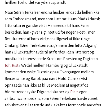
hvilken Forholdet var yderst spændt.
Naar Søren Terkelsen endnu huskes, er det da heller ikke
som Embedsmand, men som Litterat. Hans Plads i dansk
Litteratur er ganske vist i Henseende til hans Evner
beskeden, han »giver sig intet ud for nogen Poet«, men
Resultaterne af hans Virke er alligevel af ikke ringe
Omfang. Søren Terkelsen var, gennem den lette Adgang,
han i Glückstadt havde til at færdes i den litterært og
musikalsk interesserede Kreds om Præsten og Digteren
Joh. Rist
i Wedel mellem Hamburg og Glückstadt,
kommet den tyske Digtning paa Overgangen mellem
Renæssance og Barok paa nært Hold. Ganske vist
opnaaede han ikke at blive Medlem af noget af de
blomstrende tyske Digterselskaber, og
Rists
egen
»Elbschwanenorden«, som Søren Terkelsen havde været
selvskreven til at træde ind i, skabtes først nogle Aar efter