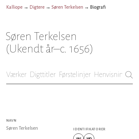
Kalliope
→
Digtere
→
Søren Terkelsen
→
Biografi
Søren Terkelsen
(Ukendt år–c. 1656)
Værker
Digttitler
Førstelinjer
Henvisninger
B
NAVN
Søren Terkelsen
IDENTIFIKATORER
WD
VIAF