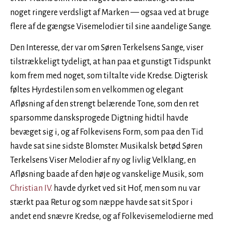
noget ringere verdsligt af Marken — ogsaa ved at bruge
flere af de gængse Visemelodier til sine aandelige Sange.
Den Interesse, der var om Søren Terkelsens Sange, viser
tilstrækkeligt tydeligt, at han paa et gunstigt Tidspunkt
kom frem med noget, som tiltalte vide Kredse. Digterisk
føltes Hyrdestilen som en velkommen og elegant
Afløsning af den strengt belærende Tone, som den ret
sparsomme dansksprogede Digtning hidtil havde
bevæget sig i, og af Folkevisens Form, som paa den Tid
havde sat sine sidste Blomster. Musikalsk betød Søren
Terkelsens Viser Melodier af ny og livlig Velklang, en
Afløsning baade af den høje og vanskelige Musik, som
Christian IV.
havde dyrket ved sit Hof, men som nu var
stærkt paa Retur og som næppe havde sat sit Spor i
andet end snævre Kredse, og af Folkevisemelodierne med