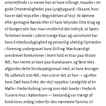
omstrejfende Liv menes han at have tilbragt, maaske i ret
gode Omstændigheder, paa Lyngbygaard i Skaane, hvor
han er død 1656 eller i Begyndelsen af 1657. At dømme
efter gentagne Bønskrifter til hans Velynder Otte Krag og
til Kongen selv faar man imidlertid det Indtryk, at Søren
Terkelsen levede i yderst trange Kaar, og utvivlsomt har
hans Embedsudygtighed og personlig uheldig Optræden
i Forening undergravet hans Stilling. Mærkværdigt
overdrevet forekommer i hvert Fald et Krav paa 18 000
Rdl., han mente at have paa Statskassen, og først 1662
afgjordes dette Stridsspørgsmaal med, at hans Arvinger
fik udbetalt 200 Rdl.; men vist er det, at han — og efter
hans Død hans Enke, der 1657 oppebar Landgilde af en
Mølle i Frederiksborg Len og som 1661 boede i Frederik
Tursens Hus i København — bestandig var trængt af
Kreditorer, endog inden for den nærmeste Familie, til