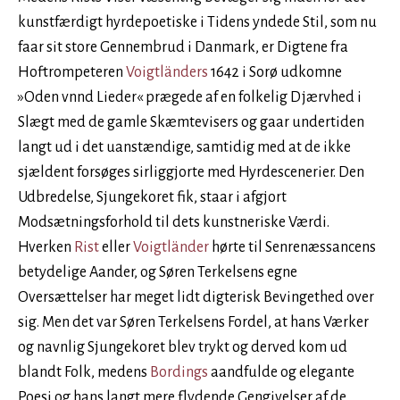
kunstfærdigt hyrdepoetiske i Tidens yndede Stil, som nu
faar sit store Gennembrud i Danmark, er Digtene fra
Hoftrompeteren
Voigtländers
1642 i Sorø udkomne
»Oden vnnd Lieder« prægede af en folkelig Djærvhed i
Slægt med de gamle Skæmtevisers og gaar undertiden
langt ud i det uanstændige, samtidig med at de ikke
sjældent forsøges sirliggjorte med Hyrdescenerier. Den
Udbredelse, Sjungekoret fik, staar i afgjort
Modsætningsforhold til dets kunstneriske Værdi.
Hverken
Rist
eller
Voigtländer
hørte til Senrenæssancens
betydelige Aander, og Søren Terkelsens egne
Oversættelser har meget lidt digterisk Bevingethed over
sig. Men det var Søren Terkelsens Fordel, at hans Værker
og navnlig Sjungekoret blev trykt og derved kom ud
blandt Folk, medens
Bordings
aandfulde og elegante
Poesi og hans langt mere flydende Gengivelser af de