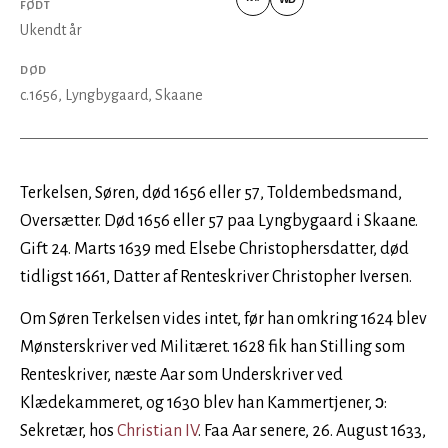
FØDT
VIAF
Wikidata
Ukendt år
DØD
c.1656
, Lyngbygaard, Skaane
Terkelsen, Søren, død 1656 eller 57, Toldembedsmand,
Oversætter. Død 1656 eller 57 paa Lyngbygaard i Skaane.
Gift 24. Marts 1639 med Elsebe Christophersdatter, død
tidligst 1661, Datter af Renteskriver Christopher Iversen.
Om Søren Terkelsen vides intet, før han omkring 1624 blev
Mønsterskriver ved Militæret. 1628 fik han Stilling som
Renteskriver, næste Aar som Underskriver ved
Klædekammeret, og 1630 blev han Kammertjener, ↄ:
Sekretær, hos
Christian IV
. Faa Aar senere, 26. August 1633,