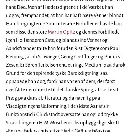
hans Død. Men af Hædersdigtene til de Værker, han
udgav, fremgaar det, at han har haft nære Venner blandt
Hamburgdigterne. Som litterære Forbilleder havde han
som disse den store
Martin Opitz
og dennes Forbillede
igen Hollænderen Cats, og blandt sine Venner og
Aandsfrænder talte han foruden Rist Digtere som Paul
Fleming, Jacob Schwieger, Georg Grefflinger og Philip v.
Zesen. Er Søren Terkelsen end et ringe Medium paa dansk
Grund for den spirende tyske Barokdigtning, saa
opnaaede han dog, fordi han var en af dem, der først
overførte den direkte til det danske Sprog, at sætte sit
Præg paa dansk Litteratur og da navnlig paa
Visedigtningens Udformning. I de sidste Aar af sin
Funktionstid i Glückstadt oversatte han og lod trykke
Strassburgeren H. M. Moscheroschs opbyggelige Skrift
»En troe Faders christelige Siæle-Gaffue« (1645) og