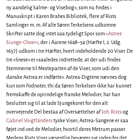
ny aandelig Salme- og Visebog«, som nu findes i
Manuskript i Karen Brahes Bibliotek, flere af Rists
Samlinger m. m. Af alle Søren Terkelsens udkomne
Skrifter satte dog intet saa tydeligt Spor som
»Astree
Siunge-Choer«
, der i Aarene 1648–54 (Hæfte I, 2. Udg.
1657) udkom i tre Hæfter, hvert indeholdende 20 Viser. De
tre »Snese« er »saaledes indrettede, at der udi findes
Stemmerne til Mesteparten af de Viser, som udi den
danske Astrea er indførte«. Astrea-Digtene nævnes dog
kun som Fodnoter, thi da Søren Terkelsen ikke har kunnet
fremskaffe de oprindelige franske Melodier, har han
besluttet sig til at lade Sjungekoret for den alt
overvejende Del bestaa af Oversættelser af
Joh. Rists
og
Gabriel Voigtländers
tyske Viser; Astrea-Sangene er saa
føjet ind ved de Melodier, hvortil deres Metrum passer.
Medens Rists Viser væsentlig bevæger sig inden for det