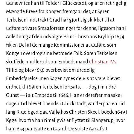
udnævntes han til Tolder i Glückstadt, og af en ret rigelig
Mængde Breve fra Kongen fremgaar det, at Søren
Terkelsen i udstrakt Grad har gjort sig skikket til at
udføre private Smaaforretninger for denne, ligesom han i
Anledning af den udvalgte Prins Christians Bryllup 1634
fik en Del af de mange Kommissioner at udføre, som
Kongen overdrog sine betroede Folk. Søren Terkelsen
skuffede imidlertid som Embedsmand
Christian IV.s
Tillid og blev 1636 overbevist om uredelig
Embedsførelse, men Sagen synes delvis at være blevet
ordnet, thi Søren Terkelsen fortsatte — dog i mindre
Gunst — i sit Embede til 1646. Han er derefter maaske i
nogen Tid blevet boende i Glückstadt, var derpaa en Tid
lang Ridefoged paa Vallø hos Christen Skeel, boede 1649 i
Køge, hvorfra han rimeligvis er flyttet til Slangerup, hvor
han 1653 pantsatte en Gaard. De sidste Aar af sit