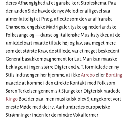
deres Afhængighed af et ganske kort Strofeskema. Paa
den anden Side havde de nye Melodier alligevel saa
almenfatteligt et Præg, afledte som de var af franske
Chansons, engelske Madrigaler, tyske og nederlandske
Folkesange og —danse og italienske Musikstykker, at de
umiddelbart maatte tiltale høj og lav, saa meget mere,
som det største Krav, de stillede, var et meget beskedent
Generalbasakkompagnement for Lut. Man kan maaske
beklage, at ingen større Digter end 5. T. formidlede en ny
Stils Indtrængen her hjemme, at ikke
Arrebo
eller
Bording
naaede at komme i den direkte Kontakt med Folk som
Søren Terkelsen gennem sit Sjungekor. Digterisk raadede
Kingo
Bod der paa, men musikalsk blev Sjungekoret vort
eneste Møde med det 17. Aarhundredes europæiske
Strømninger inden for de mindre Vokalformer.