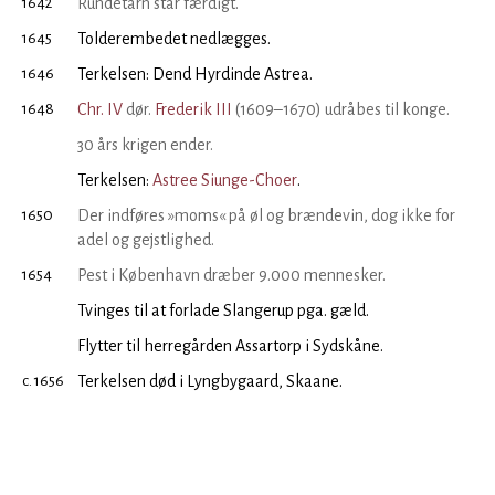
1642
Rundetårn står færdigt.
1645
Tolderembedet nedlægges.
1646
Terkelsen: Dend Hyrdinde Astrea.
1648
Chr. IV
dør.
Frederik III
(1609–1670) udråbes til konge.
30 års krigen ender.
Terkelsen:
Astree Siunge-Choer
.
1650
Der indføres »moms« på øl og brændevin, dog ikke for
adel og gejstlighed.
1654
Pest i København dræber 9.000 mennesker.
Tvinges til at forlade Slangerup pga. gæld.
Flytter til herregården Assartorp i Sydskåne.
c. 1656
Terkelsen død i Lyngbygaard, Skaane.