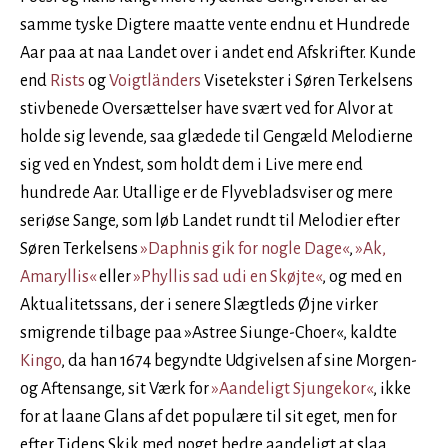
samme tyske Digtere maatte vente endnu et Hundrede
Aar paa at naa Landet over i andet end Afskrifter. Kunde
end
Rists
og
Voigtländers
Visetekster i Søren Terkelsens
stivbenede Oversættelser have svært ved for Alvor at
holde sig levende, saa glædede til Gengæld Melodierne
sig ved en Yndest, som holdt dem i Live mere end
hundrede Aar. Utallige er de Flyvebladsviser og mere
seriøse Sange, som løb Landet rundt til Melodier efter
Søren Terkelsens
»Daphnis gik for nogle Dage«
,
»Ak,
Amaryllis«
eller
»Phyllis sad udi en Skøjte«
, og med en
Aktualitetssans, der i senere Slægtleds Øjne virker
smigrende tilbage paa »Astree Siunge-Choer«, kaldte
Kingo
, da han 1674 begyndte Udgivelsen af sine Morgen-
og Aftensange, sit Værk for
»Aandeligt Sjungekor«
, ikke
for at laane Glans af det populære til sit eget, men for
efter Tidens Skik med noget bedre aandeligt at slaa