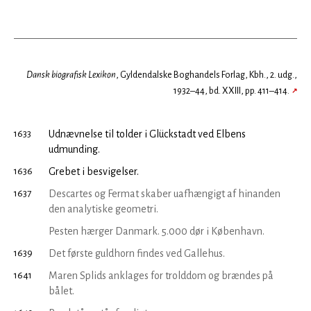
Dansk biografisk Lexikon
, Gyldendalske Boghandels Forlag, Kbh., 2. udg.,
1932–44, bd. XXIII, pp. 411–414.
↗
1633
Udnævnelse til tolder i Glückstadt ved Elbens
udmunding.
1636
Grebet i besvigelser.
1637
Descartes og Fermat skaber uafhængigt af hinanden
den analytiske geometri.
Pesten hærger Danmark. 5.000 dør i København.
1639
Det første guldhorn findes ved Gallehus.
1641
Maren Splids anklages for trolddom og brændes på
bålet.