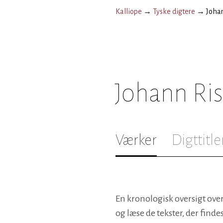
Kalliope
→
Tyske digtere
→
Johan
Johann Ris
Værker
Digttitle
En kronologisk oversigt over
og læse de tekster, der finde