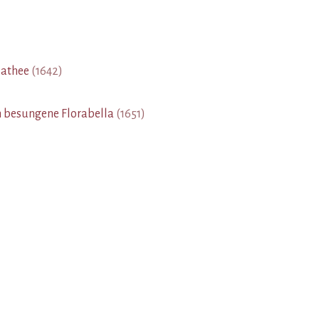
lathee
(
1642
)
n besungene Florabella
(
1651
)