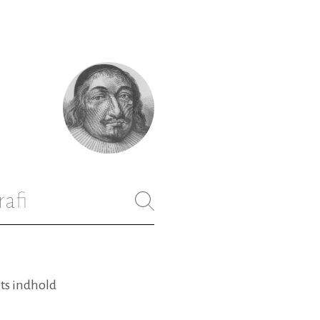
rafi
ets indhold