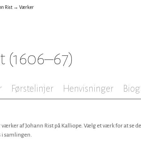
n Rist
→
Værker
t
(1606–67)
r
Førstelinjer
Henvisninger
Biog
 værker af Johann Rist på Kalliope. Vælg et værk for at se d
s i samlingen.