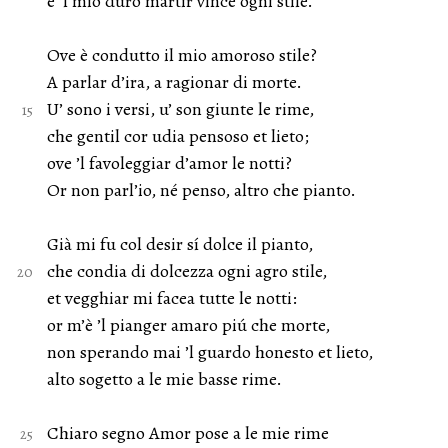
e ’l mio duro martir vince ogni stile.
Ove è condutto il mio amoroso stile?
A parlar d’ira, a ragionar di morte.
U’ sono i versi, u’ son giunte le rime,
che gentil cor udia pensoso et lieto;
ove ’l favoleggiar d’amor le notti?
Or non parl’io, né penso, altro che pianto.
Già mi fu col desir sí dolce il pianto,
che condia di dolcezza ogni agro stile,
et vegghiar mi facea tutte le notti:
or m’è ’l pianger amaro piú che morte,
non sperando mai ’l guardo honesto et lieto,
alto sogetto a le mie basse rime.
Chiaro segno Amor pose a le mie rime