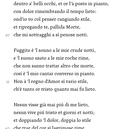
dentro a’ belli occhi, et or l’à posto in pianto,
con dolor rimembrando il tempo lieto:
ond’io vo col penser cangiando stile,
et ripregando te, pallida Morte,
che mi sottragghi a sí penose notti.
Fuggito è ’l sonno a le mie crude notti,
e ’l suono usato a le mie roche rime,
che non sanno trattar altro che morte,
cosí è ’l mio cantar converso in pianto.
Non à ’l regno d’Amor sí vario stile,
ch’è tanto or tristo quanto mai fu lieto.
Nesun visse già mai piú di me lieto,
nesun vive piú tristo et giorni et notti;
et doppiando ’l dolor, doppia lo stile
che trae del cor sí lagrimose rime.