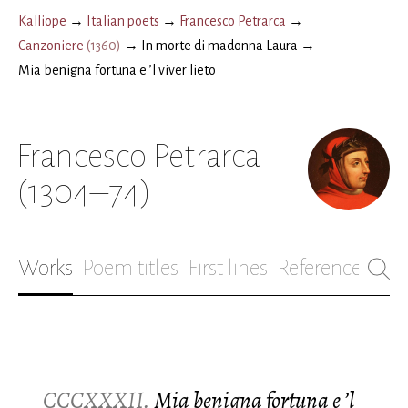
Kalliope
→
Italian poets
→
Francesco Petrarca
→
Canzoniere
(
1360
)
→
In morte di madonna Laura
→
Mia benigna fortuna e ’l viver lieto
Francesco Petrarca
(1304–74)
Works
Poem titles
First lines
References
Bio
CCCXXXII.
Mia benigna fortuna e ’l