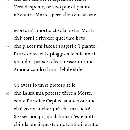
Vissi di speme, or vivo pur di pianto,
né contra Morte spero altro che Morte.
Morte m’à morto, et sola pò far Morte
ch’i’ torni a riveder quel viso lieto
che piacer mi facea i sospiri e ’l pianto,
l’aura dolce et la pioggia a le mie notti,
quando i penseri electi tessea in rime,
Amor alzando il mio debile stile.
Or avess’io un sí pietoso stile
che Laura mia potesse tôrre a Morte,
come Euridice Orpheo sua senza rime,
ch’i’ vivrei anchor piú che mai lieto!
S’esser non pò, qualchuna d’este notti
chiuda omai queste due fonti di pianto.