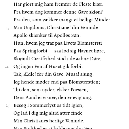
Har giort mig ham fremfor de Fleste kiær.
Fra hvem dog kommer denne Gave skiøn?
Fra den, som vækker mangt et helligt Minde:
Min Ungdoms, Christiane! din Veninde
Apollo skienker til Apolløs Søn.
Hun, hvem jeg traf paa Livets Blomstersti
Paa Springforbi — saa lod sig Navnet høre,
Skiøndt Giestfrihed stod i de aabne Døre,
Og ingen Ven af Huset gik forbi.
Tak, Ædle! for din Gave. Musa! siung.
Jeg hende møder end paa Blomsterstien;
Thi den, som nyder, elsker Poesien,
Dens Aand ei visner, den er evig ung.
Besøg i Sommerlyst os tidt igien,
Og lad i dig mig altid atter finde
Min Christianes herlige Veninde.
Min Stolthed er at kalde mig din Ven.