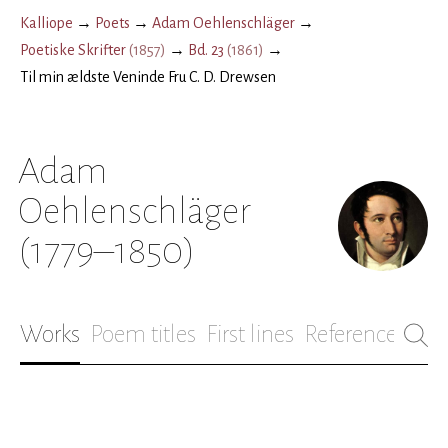
Kalliope
→
Poets
→
Adam Oehlenschläger
→
Poetiske Skrifter
(
1857
)
→
Bd. 23
(
1861
)
→
Til min ældste Veninde Fru C. D. Drewsen
Adam
Oehlenschläger
(1779–1850)
Works
Poem titles
First lines
References
Bio