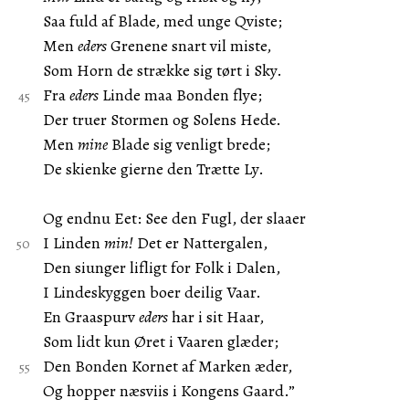
Saa fuld af Blade, med unge Qviste;
Men
eders
Grenene snart vil miste,
Som Horn de strække sig tørt i Sky.
Fra
eders
Linde maa Bonden flye;
Der truer Stormen og Solens Hede.
Men
mine
Blade sig venligt brede;
De skienke gierne den Trætte Ly.
Og endnu Eet: See den Fugl, der slaaer
I Linden
min!
Det er Nattergalen,
Den siunger lifligt for Folk i Dalen,
I Lindeskyggen boer deilig Vaar.
En Graaspurv
eders
har i sit Haar,
Som lidt kun Øret i Vaaren glæder;
Den Bonden Kornet af Marken æder,
Og hopper næsviis i Kongens Gaard.”