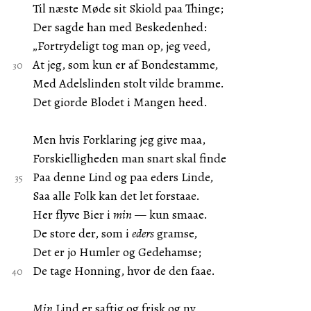
Til næste Møde sit Skiold paa Thinge;
Der sagde han med Beskedenhed:
„Fortrydeligt tog man op, jeg veed,
At jeg, som kun er af Bondestamme,
Med Adelslinden stolt vilde bramme.
Det giorde Blodet i Mangen heed.
Men hvis Forklaring jeg give maa,
Forskielligheden man snart skal finde
Paa denne Lind og paa eders Linde,
Saa alle Folk kan det let forstaae.
Her flyve Bier i
min
— kun smaae.
De store der, som i
eders
gramse,
Det er jo Humler og Gedehamse;
De tage Honning, hvor de den faae.
Min
Lind er saftig og frisk og ny,