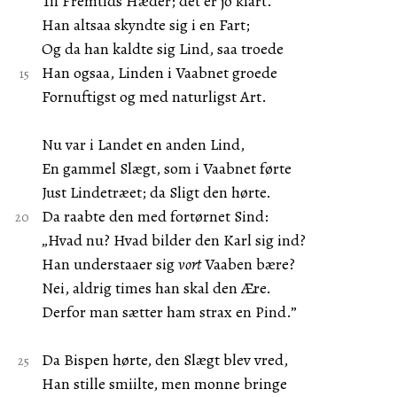
Til Fremtids Hæder; det er jo klart.
Han altsaa skyndte sig i en Fart;
Og da han kaldte sig Lind, saa troede
Han ogsaa, Linden i Vaabnet groede
Fornuftigst og med naturligst Art.
Nu var i Landet en anden Lind,
En gammel Slægt, som i Vaabnet førte
Just Lindetræet; da Sligt den hørte.
Da raabte den med fortørnet Sind:
„Hvad nu? Hvad bilder den Karl sig ind?
Han understaaer sig
vort
Vaaben bære?
Nei, aldrig times han skal den Ære.
Derfor man sætter ham strax en Pind.”
Da Bispen hørte, den Slægt blev vred,
Han stille smiilte, men monne bringe