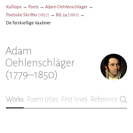
Kalliope
→
Poets
→
Adam Oehlenschläger
→
Poetiske Skrifter
(
1857
)
→
Bd. 24
(
1861
)
→
De forskiellige Vaabner
Adam
Oehlenschläger
(1779–1850)
Works
Poem titles
First lines
References
Bio