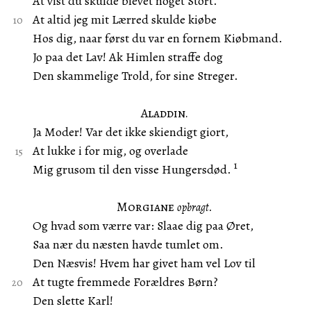
At vist du skulde blevet noget Stort.
At altid jeg mit Lærred skulde kiøbe
Hos dig, naar først du var en fornem Kiøbmand.
Jo paa det Lav! Ak Himlen straffe dog
Den skammelige Trold, for sine Streger.
Aladdin.
Ja Moder! Var det ikke skiendigt giort,
At lukke i for mig, og overlade
1
Mig grusom til den visse Hungersdød.
Morgiane
opbragt.
Og hvad som værre var: Slaae dig paa Øret,
Saa nær du næsten havde tumlet om.
Den Næsvis! Hvem har givet ham vel Lov til
At tugte fremmede Forældres Børn?
Den slette Karl!