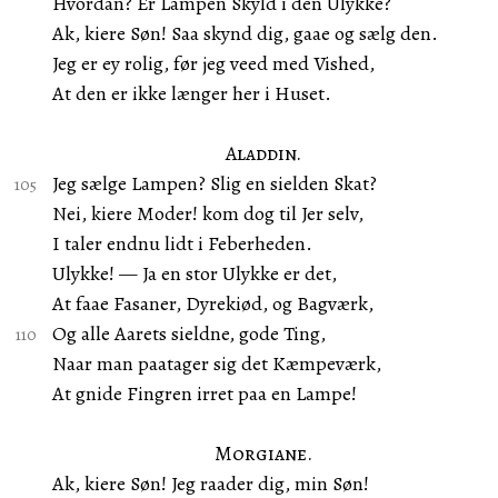
Hvordan? Er Lampen Skyld i den Ulykke?
Ak, kiere Søn! Saa skynd dig, gaae og sælg den.
Jeg er ey rolig, før jeg veed med Vished,
At den er ikke længer her i Huset.
Aladdin.
Jeg sælge Lampen? Slig en sielden Skat?
Nei, kiere Moder! kom dog til Jer selv,
I taler endnu lidt i Feberheden.
Ulykke! — Ja en stor Ulykke er det,
At faae Fasaner, Dyrekiød, og Bagværk,
Og alle Aarets sieldne, gode Ting,
Naar man paatager sig det Kæmpeværk,
At gnide Fingren irret paa en Lampe!
Morgiane.
Ak, kiere Søn! Jeg raader dig, min Søn!