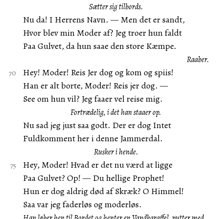
Sætter sig tilbords.
Nu da! I Herrens Navn. — Men det er sandt,
Hvor blev min Moder af? Jeg troer hun faldt
Paa Gulvet, da hun saae den store Kæmpe.
Raaber.
Hey! Moder! Reis Jer dog og kom og spiis!
Han er alt borte, Moder! Reis jer dog. —
See om hun vil? Jeg faaer vel reise mig.
Fortrædelig, i det han staaer op.
Nu sad jeg just saa godt. Der er dog Intet
Fuldkomment her i denne Jammerdal.
Rusker i hende.
Hey, Moder! Hvad er det nu værd at ligge
Paa Gulvet? Op! — Du hellige Prophet!
Hun er dog aldrig død af Skræk? O Himmel!
Saa var jeg faderløs og moderløs.
Han løber hen til Bordet og henter en Vandkaraffel, putter med