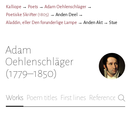
Kalliope
→
Poets
→
Adam Oehlenschläger
→
Poetiske Skrifter
(
1805
)
→
Anden Deel
→
Aladdin, eller Den forunderlige Lampe
→
Anden Akt
→
Stue
Adam
Oehlenschläger
(1779–1850)
Works
Poem titles
First lines
References
Bio