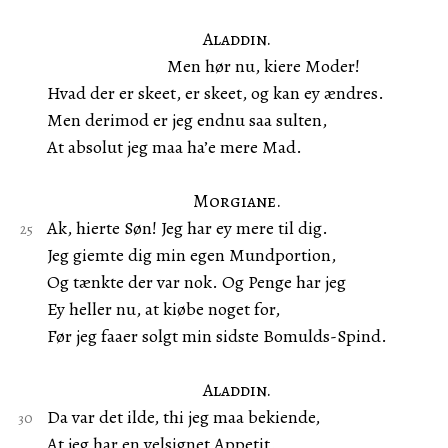
Aladdin.
Men hør nu, kiere Moder!
Hvad der er skeet, er skeet, og kan ey ændres.
Men derimod er jeg endnu saa sulten,
At absolut jeg maa ha’e mere Mad.
Morgiane.
Ak, hierte Søn! Jeg har ey mere til dig.
Jeg giemte dig min egen Mundportion,
Og tænkte der var nok. Og Penge har jeg
Ey heller nu, at kiøbe noget for,
Før jeg faaer solgt min sidste Bomulds-Spind.
Aladdin.
Da var det ilde, thi jeg maa bekiende,
At jeg har en velsignet Appetit.