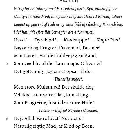
Aladdin
betragter en tidlang med Forundring dette Syn, endelig giver
Madlysten ham Mod; han gaaer langsomt hen til Bordet, lukker
Laaget op paa eet af Fadene og siger fuld af Glæde og Forundring,
i det han lidt efter lidt betragter det altsammen:
Hvad? — Dyrekiød? — Kiødsuppe? — Kogte Riis?
Bagværk og Frugter! Fiskemad, Fasaner!
Min Livret. Ha! det kalder jeg en Aand,
Som veed hvad der kan smage. O hvor vil
Det gotte mig. Jeg er ret opsat til det.
Pludselig angest.
Men store Muhamed! Det skulde dog
Vel ikke atter være Glas, kun alting,
Som Frugterne, hist i den store Hule?
Putter er dygtigt Stykke i Munden.
Ney, Allah være lovet! Ney det er
Naturlig rigtig Mad, af Kiød og Been.