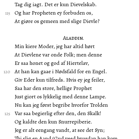
Tag dig iagt. Det er kun Dievelskab.
Og har Propheten ey forbuden os,
At giøre os gemeen med slige Dievle?
Aladdin.
Min kiere Moder, jeg har altid hørt
At Dievlene var onde Folk; men denne
Er saa honet og god af Hiertelav,
At han kan gaae i Nødsfald for en Engel.
Giv Eder kun tilfreds. Hvis ey jeg feiler,
Saa har den store, hellige Prophet
Just giort os lykkelig med denne Lampe.
Nu kan jeg først begribe hvorfor Trolden
Var saa begierlig efter den, den Skalk!
Og kaldte den kun Snurrepiberie.
Jeg er alt eengang vandt, at see det Syn;
Thi slig en Aand (Gud veed hvordan han kom,