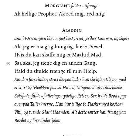
Morgiane
falder i Afmagt.
Ak hellige Prophet! Ak red mig, red mig!
Aladdin
som i Førstningen blev noget bestyrtset, griber Lampen, og siger:
Ak! jeg er mægtig hungrig, kiere Dievel!
Hvis du kan skaffe mig et Maaltid Mad,
Saa skal jeg tiene dig en anden Gang,
Ifald du skulde trænge til min Hielp.
Aanden forsvinder; strax derpaa lader han sig igien tilsyne med
et stort Sølvbækken paa sit Hoved, tilligemed tolv tildækkede
Sølvfade, fulde af alleslags nydelige Retter. Sex hvide Brød ligge
ovenpaa Tallerknerne. Han har tillige to Flasker med kostbar
Viin, og tvende Glas i Haanden. Alt dette sætter han fra sig paa
Bordet og forsvinder igien.