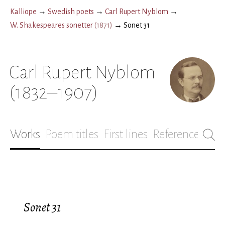
Kalliope
→
Swedish poets
→
Carl Rupert Nyblom
→
W. Shakespeares sonetter
(
1871
)
→
Sonet 31
Carl Rupert Nyblom
(1832–1907)
Works
Poem titles
First lines
References
Bio
Sonet 31