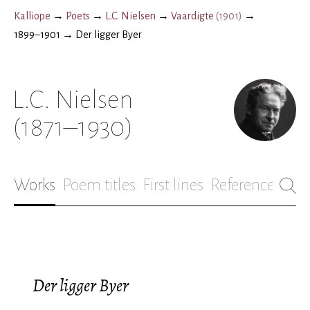
Kalliope
→
Poets
→
L.C. Nielsen
→
Vaardigte
(
1901
)
→
1899–1901
→
Der ligger Byer
L.C. Nielsen
(1871–1930)
Works
Poem titles
First lines
References
Bio
Der ligger Byer