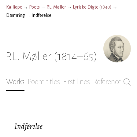
Kalliope
→
Poets
→
P.L. Møller
→
Lyriske Digte
(
1840
)
→
Dæmring
→
Indførelse
P.L. Møller
(1814–65)
Works
Poem titles
First lines
References
Bio
Indførelse