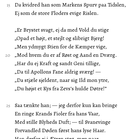
Da kvidred han som Markens Spurv paa Tidslen,
Ej som de store Floders evige Rislen.
„Er Brystet svagt, ej da med Vold du stige
„Opad et højt, et stejlt og slibrigt Bjerg!
„Men ydmygt Stien for de Kæmper vige,
„Mod hvem du er af Røst og Aand en Dværg.
„Har du ej Kraft og sandt Geni tillige,
„Da til Apollons Fane aldrig sværg! —
„Da stjæle sjeldent, naar sig Ild mon ytre,
„Du højst et Kys fra Zevs’s hulde Døtre!”
Saa tænkte han; — jeg derfor kun kan bringe
En ringe Krands Fioler fra hans Vaar,
Med stille Blyheds Duft; — til Svanevinge
Forvandled Døden først hans lyse Haar.
Han derfor ej i Ætren steg, men naar