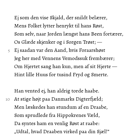
Ej som den vise Skjald, der snildt belærer,
Mens Folket lytter henrykt til hans Røst,
Som selv, naar Jorden længst hans Been fortærer,
Os Glæde skjenker og i Sorgen Trøst; —
Ej saadan var den Aand, hvis Foraarshøst
Jeg her med Vennens Vemodssuk frembærer;
Om Hjertet sang han kun, men af sit Hjerte —
Hint lille Huus for tusind Fryd og Smerte.
Han vented ej, han aldrig torde haabe.
At stige højt paa Danmarks Digterfjæld;
Men læskedes han stundum af en Draabe,
Som sprudlede fra Hippokrenes Væld,
Da syntes ham en venlig Røst at raabe:
„Udtal, hvad Draaben virked paa din Sjæl!”