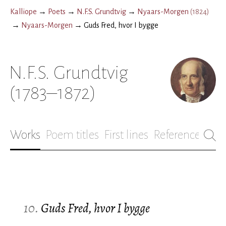
Kalliope
→
Poets
→
N.F.S. Grundtvig
→
Nyaars-Morgen
(
1824
)
→
Nyaars-Morgen
→
Guds Fred, hvor I bygge
N.F.S. Grundtvig
(1783–1872)
Works
Poem titles
First lines
References
Bio
10.
Guds Fred, hvor I bygge