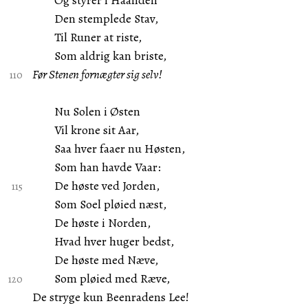
Og styrer i Haanden
Den stemplede Stav,
Til Runer at riste,
Som aldrig kan briste,
Før Stenen fornægter sig selv!
Nu Solen i Østen
Vil krone sit Aar,
Saa hver faaer nu Høsten,
Som han havde Vaar:
De høste ved Jorden,
Som Soel pløied næst,
De høste i Norden,
Hvad hver huger bedst,
De høste med Næve,
Som pløied med Ræve,
De stryge kun Beenradens Lee!