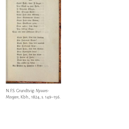
N.F.S. Grundtvig:
Nyaars-
Morgen
, Kbh., 1824, s. 149–156.