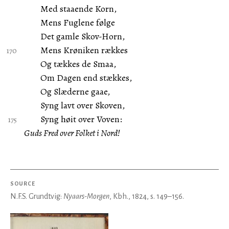
Med staaende Korn,
Mens Fuglene følge
Det gamle Skov-Horn,
Mens Krøniken rækkes
Og tækkes de Smaa,
Om Dagen end stækkes,
Og Slæderne gaae,
Syng lavt over Skoven,
Syng høit over Voven:
Guds Fred over Folket i Nord!
SOURCE
N.F.S. Grundtvig:
Nyaars-Morgen
, Kbh., 1824, s. 149–156.