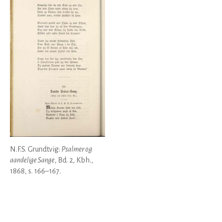
N.F.S. Grundtvig:
Psalmer og
aandelige Sange
, Bd. 2, Kbh.,
1868, s. 166–167.