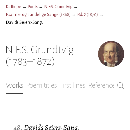
Kalliope
→
Poets
→
N.F.S. Grundtvig
→
Psalmer og aandelige Sange
(
1868
)
→
Bd. 2
(
1870
)
→
Davids Seiers-Sang,
N.F.S. Grundtvig
(1783–1872)
Works
Poem titles
First lines
References
Bio
48.
Davids Seiers-Sang,