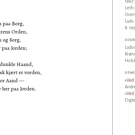
1867;
Leth-
Overs
Ludv.
un paa Borg,
8. 193
turens Orden,
n og Sorg,
SOUR
 paa Jorden;
Ludvi
Brønd
Holst
 dunkle Haand,
sk kjært er vorden,
OTHE
 vor Aand —
»
Ved 
Andre
e her paa Jorden.
»
Ved 
Digte