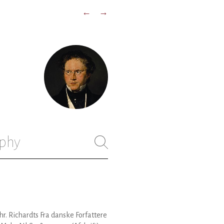
←
→
phy
 Chr. Richardts Fra danske Forfattere