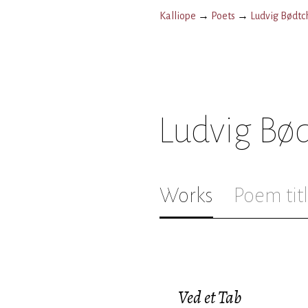
Kalliope
→
Poets
→
Ludvig Bødtc
Ludvig Bø
Works
Poem tit
Ved et Tab