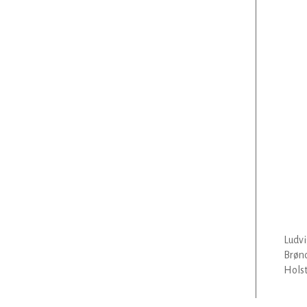
Ludvi
Brønd
Holst