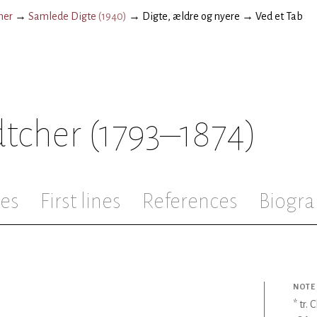
her
→
Samlede Digte
(
1940
)
→
Digte, ældre og nyere
→
Ved et Tab
dtcher
(1793–1874)
les
First lines
References
Biogra
NOTE
* tr.