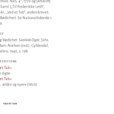
 Mskr. NkS, 4°, 1770 og (Afskrift)
Saml. („Til Frederikke Leth”,
kr.: „Ved et Tab”, underskrevet:
 Bødtcher). Se Nationaltidende 1.
9.
CE
g Bødtcher:
Samlede Digte
, Johs.
um-Nielsen (red.), Gyldendal,
ebro, 1940, s. 198.
R EDITIONS
et Tab
«
 digte
et Tab
«
, ældre og nyere (1870)