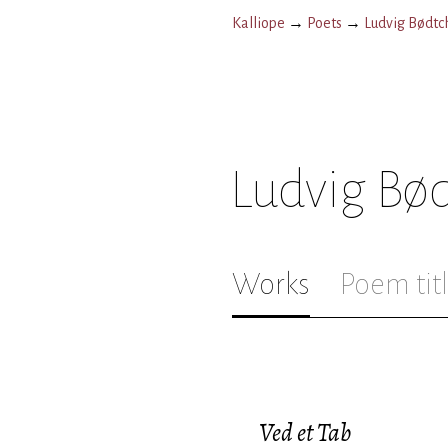
Kalliope
→
Poets
→
Ludvig Bødtc
Ludvig Bø
Works
Poem tit
Ved et Tab