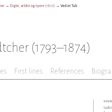
her
→
Digte, ældre og nyere
(
1870
)
→
Ved et Tab
dtcher
(1793–1874)
les
First lines
References
Biogra
SOUR
Ludvi