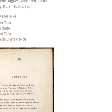
ede Udgave, Andr. Fred. Høsts
g, Kbh., 1870, s. 233.
R EDITIONS
et Tab
«
 digte
et Tab
«
ede Digte (1940)