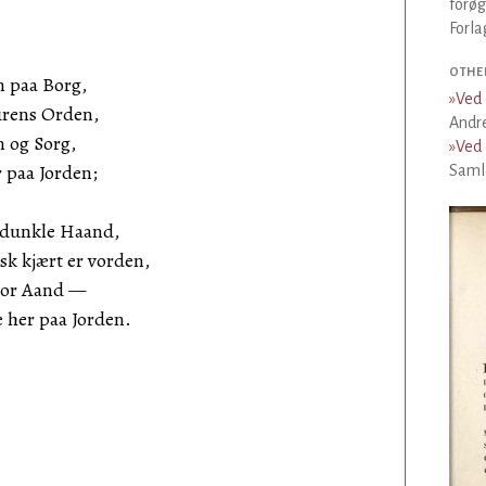
forøg
Forla
OTHE
un paa Borg,
»
Ved 
turens Orden,
Andre
n og Sorg,
»
Ved 
 paa Jorden;
Saml
 dunkle Haand,
sk kjært er vorden,
 vor Aand —
e her paa Jorden.