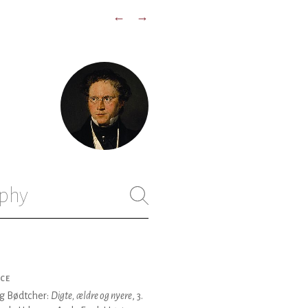
←
→
phy
CE
g Bødtcher:
Digte, ældre og nyere
, 3.