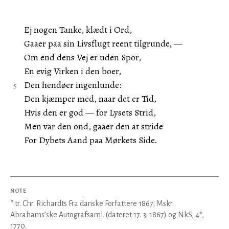
Ej nogen Tanke, klædt i Ord,
Gaaer paa sin Livsflugt reent tilgrunde, —
Om end dens Vej er uden Spor,
En evig Virken i den boer,
Den hendøer ingenlunde:
Den kjæmper med, naar det er Tid,
Hvis den er god — for Lysets Strid,
Men var den ond, gaaer den at stride
For Dybets Aand paa Mørkets Side.
NOTE
* tr. Chr. Richardts Fra danske Forfattere 1867; Mskr.
Abrahams’ske Autografsaml. (dateret 17. 3. 1867) og NkS, 4°,
1770.