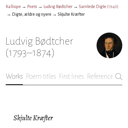
Kalliope
→
Poets
→
Ludvig Bødtcher
→
Samlede Digte
(
1940
)
→
Digte, ældre og nyere
→
Skjulte Kræfter
Ludvig Bødtcher
(1793–1874)
Works
Poem titles
First lines
References
Bio
Skjulte Kræfter