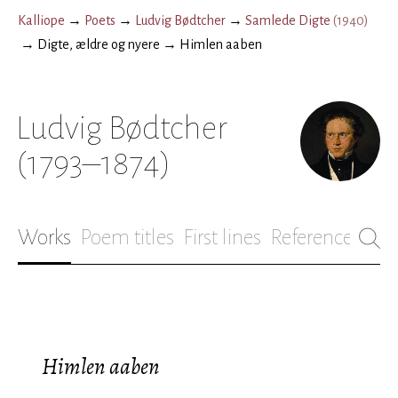
Kalliope
→
Poets
→
Ludvig Bødtcher
→
Samlede Digte
(
1940
)
→
Digte, ældre og nyere
→
Himlen aaben
Ludvig Bødtcher
(1793–1874)
Works
Poem titles
First lines
References
Bio
Himlen aaben