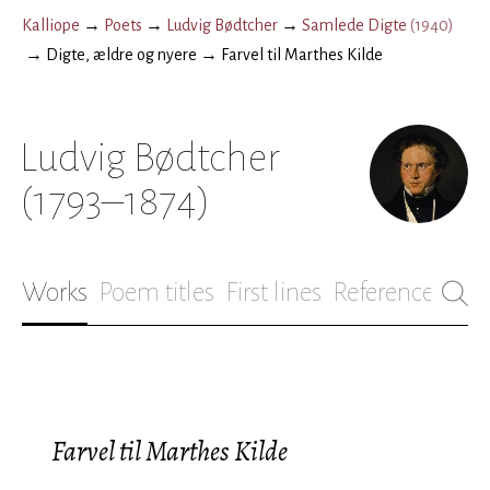
Kalliope
→
Poets
→
Ludvig Bødtcher
→
Samlede Digte
(
1940
)
→
Digte, ældre og nyere
→
Farvel til Marthes Kilde
Ludvig Bødtcher
(1793–1874)
Works
Poem titles
First lines
References
Bio
Farvel til Marthes Kilde