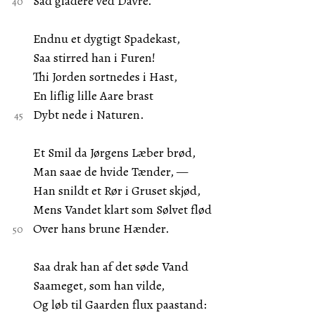
Sad gladere ved Davre.
Endnu et dygtigt Spadekast,
Saa stirred han i Furen!
Thi Jorden sortnedes i Hast,
En liflig lille Aare brast
Dybt nede i Naturen.
Et Smil da Jørgens Læber brød,
Man saae de hvide Tænder, —
Han snildt et Rør i Gruset skjød,
Mens Vandet klart som Sølvet flød
Over hans brune Hænder.
Saa drak han af det søde Vand
Saameget, som han vilde,
Og løb til Gaarden flux paastand: