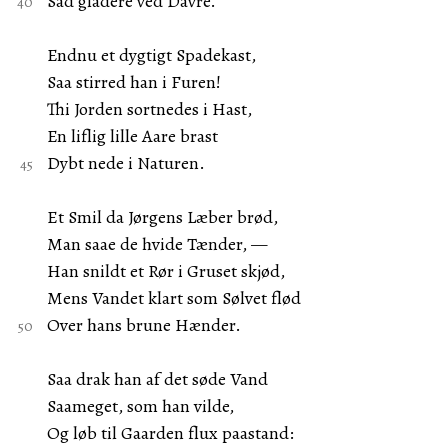
Sad gladere ved Davre.
Endnu et dygtigt Spadekast,
Saa stirred han i Furen!
Thi Jorden sortnedes i Hast,
En liflig lille Aare brast
Dybt nede i Naturen.
Et Smil da Jørgens Læber brød,
Man saae de hvide Tænder, —
Han snildt et Rør i Gruset skjød,
Mens Vandet klart som Sølvet flød
Over hans brune Hænder.
Saa drak han af det søde Vand
Saameget, som han vilde,
Og løb til Gaarden flux paastand: