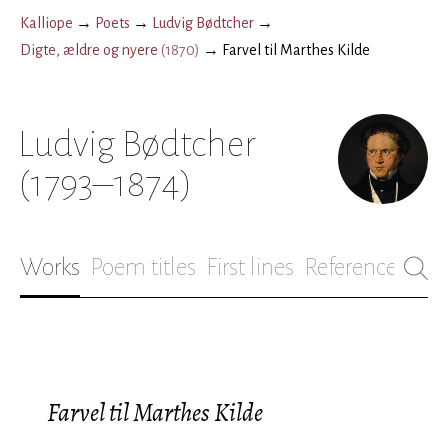
Kalliope
→
Poets
→
Ludvig Bødtcher
→
Digte, ældre og nyere
(
1870
)
→
Farvel til Marthes Kilde
Ludvig Bødtcher
(1793–1874)
Works
Poem titles
First lines
References
Bio
Farvel til Marthes Kilde