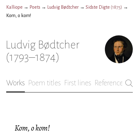
Kalliope
→
Poets
→
Ludvig Bødtcher
→
Sidste Digte
(
1875
)
→
Kom, o kom!
Ludvig Bødtcher
(1793–1874)
Works
Poem titles
First lines
References
Bio
Kom, o kom!