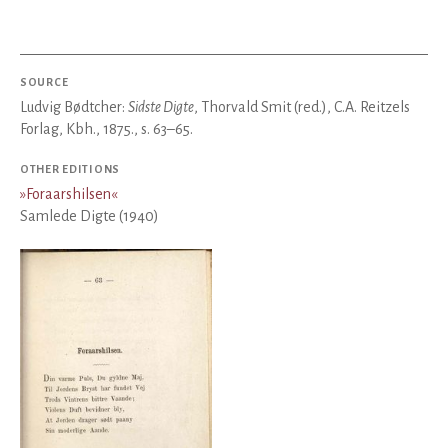
SOURCE
Ludvig Bødtcher:
Sidste Digte
, Thorvald Smit (red.), C.A. Reitzels
Forlag, Kbh., 1875., s. 63–65.
OTHER EDITIONS
»
Foraarshilsen
«
Samlede Digte (1940)