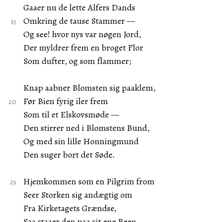
Gaaer nu de lette Alfers Dands
Omkring de tause Stammer —
Og see! hvor nys var nøgen Jord,
Der myldrer frem en broget Flor
Som dufter, og som flammer;
Knap aabner Blomsten sig paaklem,
Før Bien fyrig iler frem
Som til et Elskovsmøde —
Den stirrer ned i Blomstens Bund,
Og med sin lille Honningmund
Den suger bort det Søde.
Hjemkommen som en Pilgrim from
Seer Storken sig andægtig om
Fra Kirketagets Grændse,
Saa staaer den paa sit ene Been