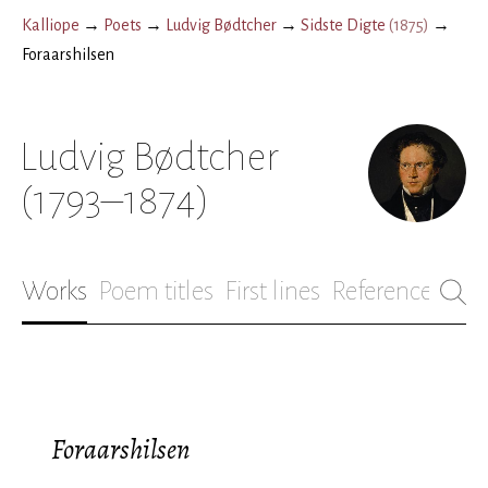
Kalliope
→
Poets
→
Ludvig Bødtcher
→
Sidste Digte
(
1875
)
→
Foraarshilsen
Ludvig Bødtcher
(1793–1874)
Works
Poem titles
First lines
References
Bio
Foraarshilsen