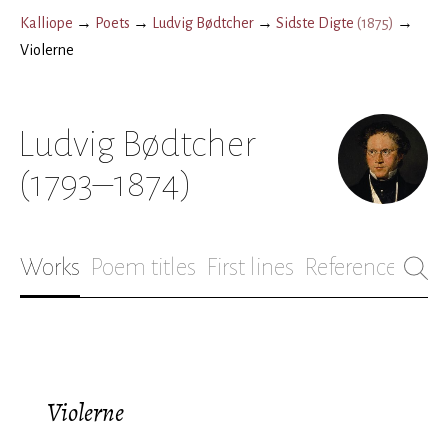
Kalliope
→
Poets
→
Ludvig Bødtcher
→
Sidste Digte
(
1875
)
→
Violerne
Ludvig Bødtcher
(1793–1874)
Works
Poem titles
First lines
References
Bio
Violerne