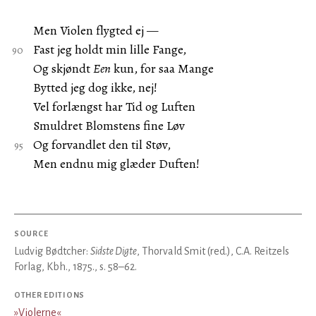
Men Violen flygted ej —
Fast jeg holdt min lille Fange,
Og skjøndt
Een
kun, for saa Mange
Bytted jeg dog ikke, nej!
Vel forlængst har Tid og Luften
Smuldret Blomstens fine Løv
Og forvandlet den til Støv,
Men endnu mig glæder Duften!
SOURCE
Ludvig Bødtcher:
Sidste Digte
, Thorvald Smit (red.), C.A. Reitzels
Forlag, Kbh., 1875., s. 58–62.
OTHER EDITIONS
»
Violerne
«