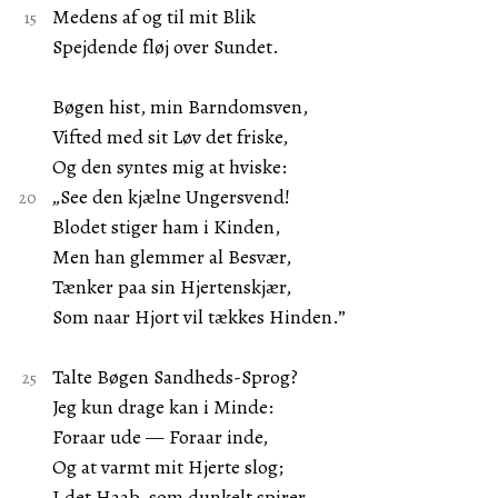
Medens af og til mit Blik
Spejdende fløj over Sundet.
Bøgen hist, min Barndomsven,
Vifted med sit Løv det friske,
Og den syntes mig at hviske:
„See den kjælne Ungersvend!
Blodet stiger ham i Kinden,
Men han glemmer al Besvær,
Tænker paa sin Hjertenskjær,
Som naar Hjort vil tækkes Hinden.”
Talte Bøgen Sandheds-Sprog?
Jeg kun drage kan i Minde:
Foraar ude — Foraar inde,
Og at varmt mit Hjerte slog;
I det Haab, som dunkelt spirer,