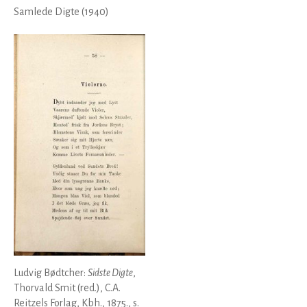
Samlede Digte (1940)
Ludvig Bødtcher:
Sidste Digte
,
Thorvald Smit (red.), C.A.
Reitzels Forlag, Kbh., 1875., s.