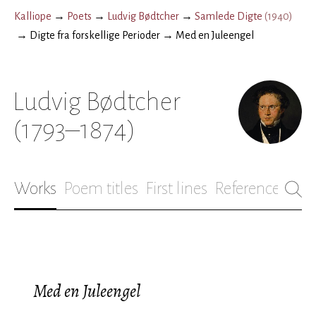
Kalliope
→
Poets
→
Ludvig Bødtcher
→
Samlede Digte
(
1940
)
→
Digte fra forskellige Perioder
→
Med en Juleengel
Ludvig Bødtcher
(1793–1874)
Works
Poem titles
First lines
References
Bio
Med en Juleengel