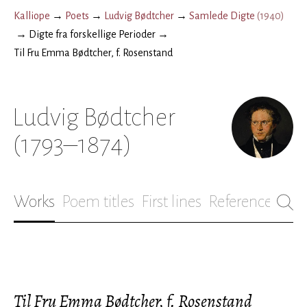
Kalliope
→
Poets
→
Ludvig Bødtcher
→
Samlede Digte
(
1940
)
→
Digte fra forskellige Perioder
→
Til Fru Emma Bødtcher, f. Rosenstand
Ludvig Bødtcher
(1793–1874)
Works
Poem titles
First lines
References
Bio
Til Fru Emma Bødtcher, f. Rosenstand